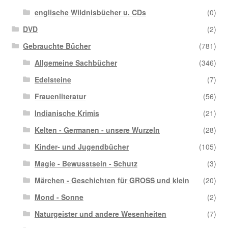
englische Wildnisbücher u. CDs
(0)
DVD
(2)
Gebrauchte Bücher
(781)
Allgemeine Sachbücher
(346)
Edelsteine
(7)
Frauenliteratur
(56)
Indianische Krimis
(21)
Kelten - Germanen - unsere Wurzeln
(28)
Kinder- und Jugendbücher
(105)
Magie - Bewusstsein - Schutz
(3)
Märchen - Geschichten für GROSS und klein
(20)
Mond - Sonne
(2)
Naturgeister und andere Wesenheiten
(7)