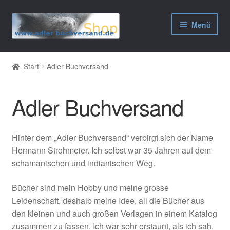
Zur
Zum
Menü
Navigation
Inhalt
springen
springen
AGB
Start
Adler Buchversand
Widerrufsbelehrung
Adler Buchversand
Datenschutzerklärung
Impressum
Hinter dem „Adler Buchversand“ verbirgt sich der Name
Hermann Strohmeier. Ich selbst war 35 Jahren auf dem
schamanischen und indianischen Weg.
Bücher sind mein Hobby und meine grosse
Leidenschaft, deshalb meine Idee, all die Bücher aus
den kleinen und auch großen Verlagen in einem Katalog
zusammen zu fassen. Ich war sehr erstaunt, als ich sah,