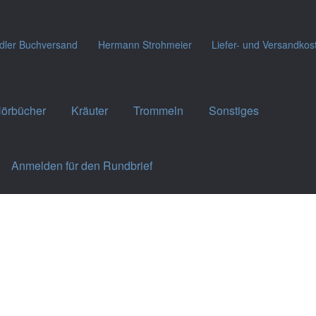
dler Buchversand
Hermann Strohmeier
Liefer- und Versandkos
örbücher
Kräuter
Trommeln
Sonstiges
Anmelden für den Rundbrief