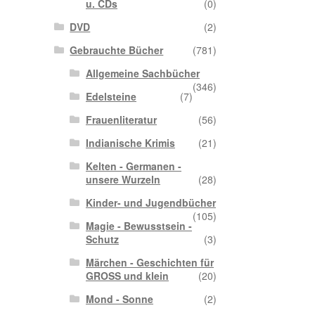
u. CDs
(0)
DVD
(2)
Gebrauchte Bücher
(781)
Allgemeine Sachbücher
(346)
Edelsteine
(7)
Frauenliteratur
(56)
Indianische Krimis
(21)
Kelten - Germanen -
unsere Wurzeln
(28)
Kinder- und Jugendbücher
(105)
Magie - Bewusstsein -
Schutz
(3)
Märchen - Geschichten für
GROSS und klein
(20)
Mond - Sonne
(2)