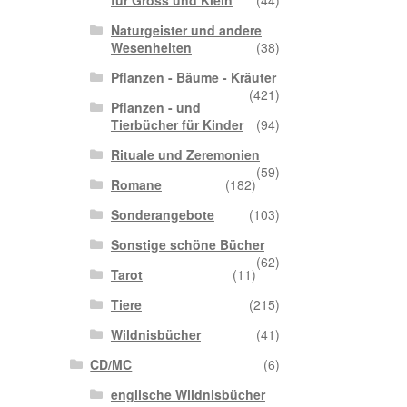
für Gross und Klein
(44)
Naturgeister und andere
Wesenheiten
(38)
Pflanzen - Bäume - Kräuter
(421)
Pflanzen - und
Tierbücher für Kinder
(94)
Rituale und Zeremonien
(59)
Romane
(182)
Sonderangebote
(103)
Sonstige schöne Bücher
(62)
Tarot
(11)
Tiere
(215)
Wildnisbücher
(41)
CD/MC
(6)
englische Wildnisbücher