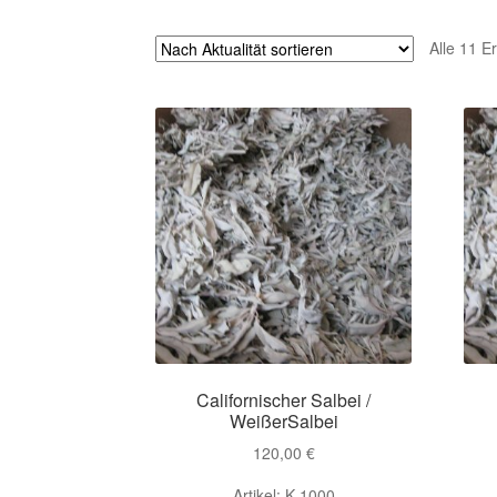
Alle 11 E
Californischer Salbei /
WeißerSalbei
120,00
€
Artikel: K 1000