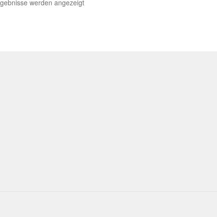
Nach
rgebnisse werden angezeigt
Aktualität
sortiert