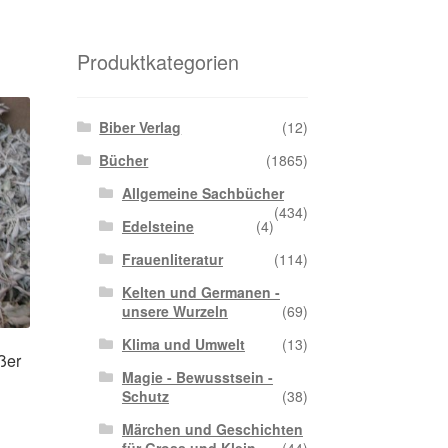
Produktkategorien
Biber Verlag
(12)
Bücher
(1865)
Allgemeine Sachbücher
(434)
Edelsteine
(4)
Frauenliteratur
(114)
Kelten und Germanen -
unsere Wurzeln
(69)
Klima und Umwelt
(13)
ßer
Magie - Bewusstsein -
Schutz
(38)
Märchen und Geschichten