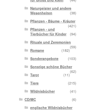
für Gross und Klein
(44)
Naturgeister und andere
Wesenheiten
(38)
Pflanzen - Bäume - Kräuter
(421)
Pflanzen - und
Tierbücher für Kinder
(94)
Rituale und Zeremonien
(59)
Romane
(182)
Sonderangebote
(103)
Sonstige schöne Bücher
(62)
Tarot
(11)
Tiere
(215)
Wildnisbücher
(41)
CD/MC
(6)
englische Wildnisbücher