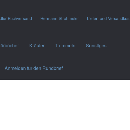
dler Buchversand
Hermann Strohmeier
Liefer- und Versandkos
örbücher
Kräuter
Trommeln
Sonstiges
Anmelden für den Rundbrief