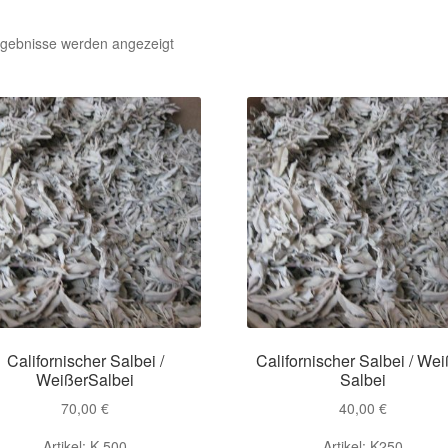
Nach
rgebnisse werden angezeigt
Aktualität
sortiert
Californischer Salbei /
Californischer Salbei / Wei
WeißerSalbei
Salbei
70,00
€
40,00
€
Artikel: K 500
Artikel: K250