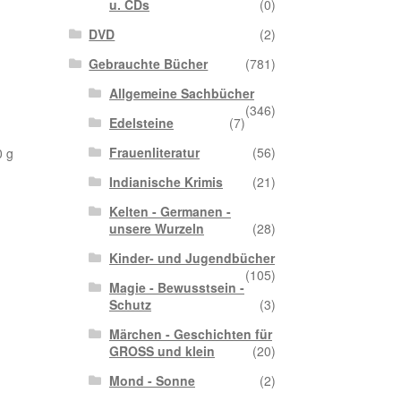
u. CDs
(0)
DVD
(2)
Gebrauchte Bücher
(781)
Allgemeine Sachbücher
(346)
Edelsteine
(7)
Frauenliteratur
(56)
0 g
Indianische Krimis
(21)
Kelten - Germanen -
unsere Wurzeln
(28)
Kinder- und Jugendbücher
(105)
Magie - Bewusstsein -
Schutz
(3)
Märchen - Geschichten für
GROSS und klein
(20)
Mond - Sonne
(2)