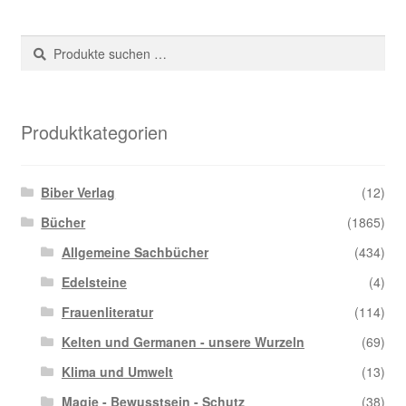
Suche
Suchen
nach:
Produktkategorien
Biber Verlag
(12)
Bücher
(1865)
Allgemeine Sachbücher
(434)
Edelsteine
(4)
Frauenliteratur
(114)
Kelten und Germanen - unsere Wurzeln
(69)
Klima und Umwelt
(13)
Magie - Bewusstsein - Schutz
(38)