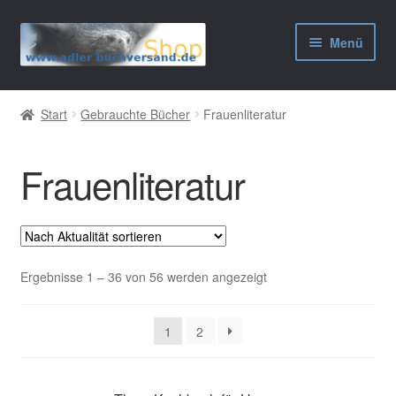
Zur
Zum
Menü
Navigation
Inhalt
springen
springen
AGB
Start
Gebrauchte Bücher
Frauenliteratur
Widerrufsbelehrung
Frauenliteratur
Datenschutzerklärung
Impressum
Nach
Ergebnisse 1 – 36 von 56 werden angezeigt
Aktualität
sortiert
1
2