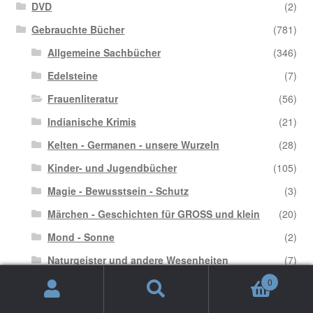
DVD
(2)
Gebrauchte Bücher
(781)
Allgemeine Sachbücher
(346)
Edelsteine
(7)
Frauenliteratur
(56)
Indianische Krimis
(21)
Kelten - Germanen - unsere Wurzeln
(28)
Kinder- und Jugendbücher
(105)
Magie - Bewusstsein - Schutz
(3)
Märchen - Geschichten für GROSS und klein
(20)
Mond - Sonne
(2)
Naturgeister und andere Wesenheiten
(7)
0
Pflanzen- Bäume - Kräuter
(21)
Suche
Suchen
Rituale - Zeremonien
(9)
nach: