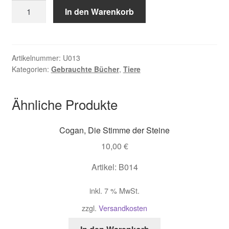
Askins,
In den Warenkorb
Der
Ruf
der
Wolfsfrau
Artikelnummer:
U013
Kategorien:
Gebrauchte Bücher
,
Tiere
-
gebunden
Menge
Ähnliche Produkte
Cogan, Die Stimme der Steine
10,00
€
Artikel: B014
inkl. 7 % MwSt.
zzgl.
Versandkosten