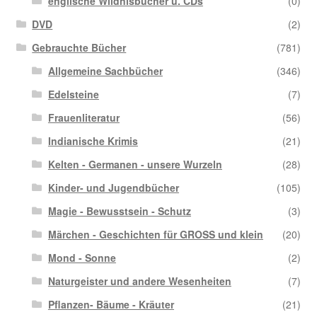
englische Wildnisbücher u. CDs
(0)
DVD
(2)
Gebrauchte Bücher
(781)
Allgemeine Sachbücher
(346)
Edelsteine
(7)
Frauenliteratur
(56)
Indianische Krimis
(21)
Kelten - Germanen - unsere Wurzeln
(28)
Kinder- und Jugendbücher
(105)
Magie - Bewusstsein - Schutz
(3)
Märchen - Geschichten für GROSS und klein
(20)
Mond - Sonne
(2)
Naturgeister und andere Wesenheiten
(7)
Pflanzen- Bäume - Kräuter
(21)