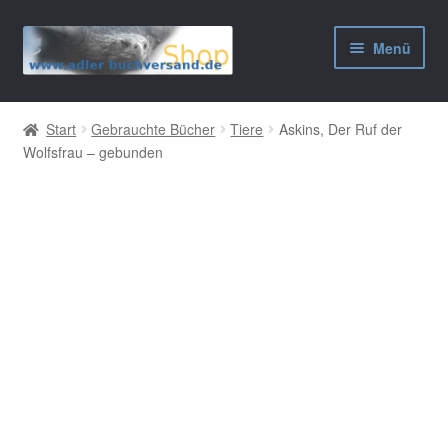
Zur
Zum
Menü
Navigation
Inhalt
springen
springen
AGB
Start
Gebrauchte Bücher
Tiere
Askins, Der Ruf der
Wolfsfrau – gebunden
Widerrufsbelehrung
Datenschutzerklärung
Impressum