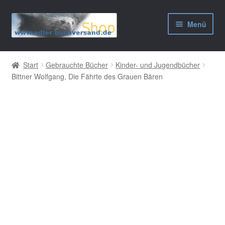
Zur
Zum
Menü
Navigation
Inhalt
springen
springen
AGB
Start
Gebrauchte Bücher
Kinder- und Jugendbücher
Bittner Wolfgang, Die Fährte des Grauen Bären
Widerrufsbelehrung
Datenschutzerklärung
Impressum