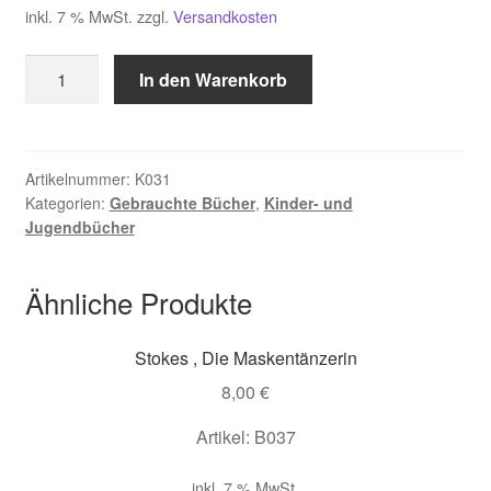
inkl. 7 % MwSt.
zzgl.
Versandkosten
Bittner
In den Warenkorb
Wolfgang,
Die
Fährte
des
Artikelnummer:
K031
Kategorien:
Gebrauchte Bücher
,
Kinder- und
Grauen
Jugendbücher
Bären
Menge
Ähnliche Produkte
Stokes , Die Maskentänzerin
8,00
€
Artikel: B037
inkl. 7 % MwSt.