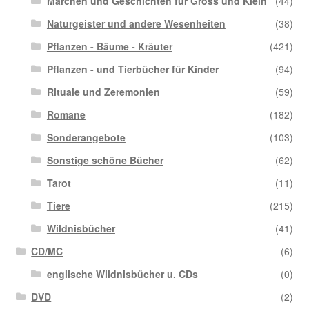
Märchen und Geschichten für Gross und Klein
(44)
Naturgeister und andere Wesenheiten
(38)
Pflanzen - Bäume - Kräuter
(421)
Pflanzen - und Tierbücher für Kinder
(94)
Rituale und Zeremonien
(59)
Romane
(182)
Sonderangebote
(103)
Sonstige schöne Bücher
(62)
Tarot
(11)
Tiere
(215)
Wildnisbücher
(41)
CD/MC
(6)
englische Wildnisbücher u. CDs
(0)
DVD
(2)