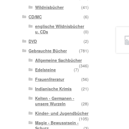
Wildnisbücher
(41)
CD/MC
(6)
englische Wildnisbücher
u. CDs
(0)
DVD
(2)
Gebrauchte Bücher
(781)
Allgemeine Sachbücher
(346)
Edelsteine
(7)
Frauenliteratur
(56)
Indianische Krimis
(21)
Kelten - Germanen -
unsere Wurzeln
(28)
Kinder- und Jugendbücher
(105)
Magie - Bewusstsein -
Schutz
(3)