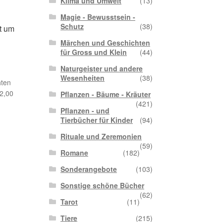
Klima und Umwelt
(13)
Magie - Bewusstsein -
Schutz
(38)
t um
Märchen und Geschichten
für Gross und Klein
(44)
Naturgeister und andere
Wesenheiten
(38)
hten
2,00
Pflanzen - Bäume - Kräuter
(421)
Pflanzen - und
Tierbücher für Kinder
(94)
Rituale und Zeremonien
(59)
Romane
(182)
Sonderangebote
(103)
Sonstige schöne Bücher
(62)
Tarot
(11)
Tiere
(215)