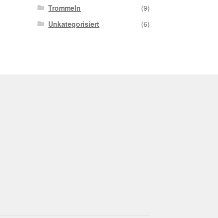
Trommeln
(9)
Unkategorisiert
(6)