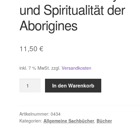
und Spiritualität der
Aborigines
11,50
€
inkl. 7 % MwSt.
zzgl.
Versandkosten
Borsboom
In den Warenkorb
Ad.
Mythen
und
Spiritualität
Artikelnummer:
0434
Kategorien:
Allgemeine Sachbücher
,
Bücher
der
Aborigines
Menge