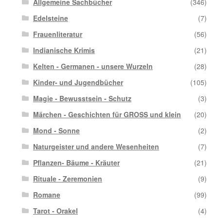
Allgemeine Sachbücher
(346)
Edelsteine
(7)
Frauenliteratur
(56)
Indianische Krimis
(21)
Kelten - Germanen - unsere Wurzeln
(28)
Kinder- und Jugendbücher
(105)
Magie - Bewusstsein - Schutz
(3)
Märchen - Geschichten für GROSS und klein
(20)
Mond - Sonne
(2)
Naturgeister und andere Wesenheiten
(7)
Pflanzen- Bäume - Kräuter
(21)
Rituale - Zeremonien
(9)
Romane
(99)
Tarot - Orakel
(4)