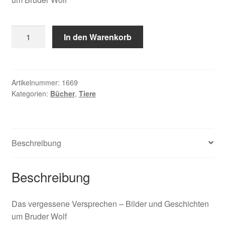
Brandenburg
In den Warenkorb
Jim,
Bruder
Wolf
Menge
Artikelnummer:
1669
Kategorien:
Bücher
,
Tiere
Beschreibung
Beschreibung
Das vergessene Versprechen – Bilder und Geschichten
um Bruder Wolf