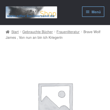
Zur
Zum
Menü
Navigation
Inhalt
springen
springen
AGB
Start
Gebrauchte Bücher
Frauenliteratur
Brave Wolf
James , Von nun an bin ich Kriegerin
Widerrufsbelehrung
Datenschutzerklärung
Impressum