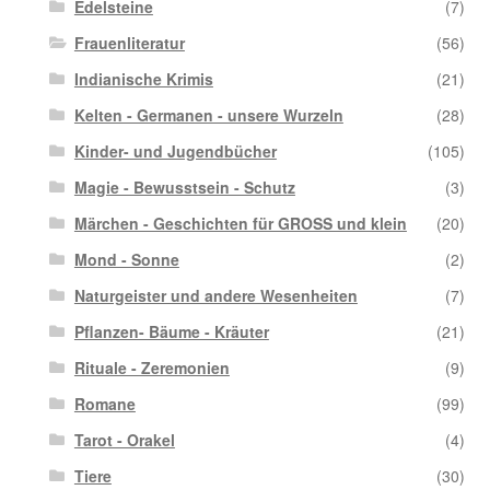
Edelsteine
(7)
Frauenliteratur
(56)
Indianische Krimis
(21)
Kelten - Germanen - unsere Wurzeln
(28)
Kinder- und Jugendbücher
(105)
Magie - Bewusstsein - Schutz
(3)
Märchen - Geschichten für GROSS und klein
(20)
Mond - Sonne
(2)
Naturgeister und andere Wesenheiten
(7)
Pflanzen- Bäume - Kräuter
(21)
Rituale - Zeremonien
(9)
Romane
(99)
Tarot - Orakel
(4)
Tiere
(30)