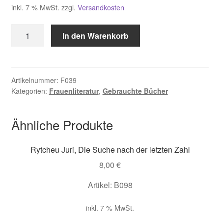
inkl. 7 % MwSt.
zzgl.
Versandkosten
Brave
In den Warenkorb
Wolf
James
,
Von
Artikelnummer:
F039
Kategorien:
Frauenliteratur
,
Gebrauchte Bücher
nun
an
bin
Ähnliche Produkte
ich
Kriegerin
Rytcheu Juri, Die Suche nach der letzten Zahl
Menge
8,00
€
Artikel: B098
inkl. 7 % MwSt.