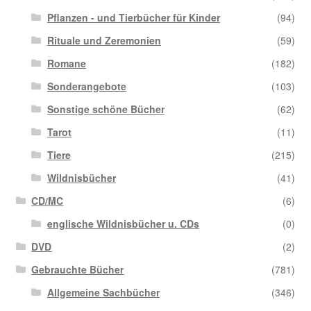
Pflanzen - und Tierbücher für Kinder
(94)
Rituale und Zeremonien
(59)
Romane
(182)
Sonderangebote
(103)
Sonstige schöne Bücher
(62)
Tarot
(11)
Tiere
(215)
Wildnisbücher
(41)
CD/MC
(6)
englische Wildnisbücher u. CDs
(0)
DVD
(2)
Gebrauchte Bücher
(781)
Allgemeine Sachbücher
(346)