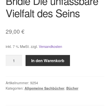
Bridle Die unfassbare
Vielfalt des Seins
29,00
€
inkl. 7 % MwSt.
zzgl.
Versandkosten
Bridle
In den Warenkorb
Die
unfassbare
Vielfalt
des
Artikelnummer:
9254
Kategorien:
Allgemeine Sachbücher
,
Bücher
Seins
Menge