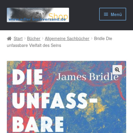
Zur
Zum
Menü
Navigation
Inhalt
springen
springen
AGB
Start
Bücher
Allgemeine Sachbücher
Bridle Die
unfassbare Vielfalt des Seins
Widerrufsbelehrung
Datenschutzerklärung
Impressum
🔍