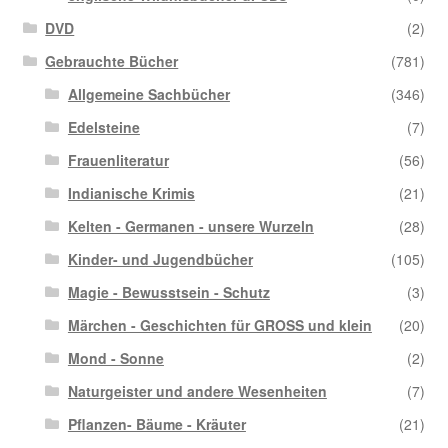
DVD
(2)
Gebrauchte Bücher
(781)
Allgemeine Sachbücher
(346)
Edelsteine
(7)
Frauenliteratur
(56)
Indianische Krimis
(21)
Kelten - Germanen - unsere Wurzeln
(28)
Kinder- und Jugendbücher
(105)
Magie - Bewusstsein - Schutz
(3)
Märchen - Geschichten für GROSS und klein
(20)
Mond - Sonne
(2)
Naturgeister und andere Wesenheiten
(7)
Pflanzen- Bäume - Kräuter
(21)