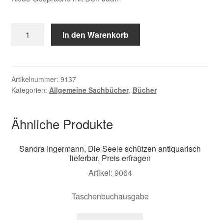
Castaneda,
In den Warenkorb
Eine
andere
Wiklichkeit
Menge
Artikelnummer:
9137
Kategorien:
Allgemeine Sachbücher
,
Bücher
Ähnliche Produkte
Sandra Ingermann, Die Seele schützen antiquarisch
lieferbar, Preis erfragen
Artikel: 9064
Taschenbuchausgabe