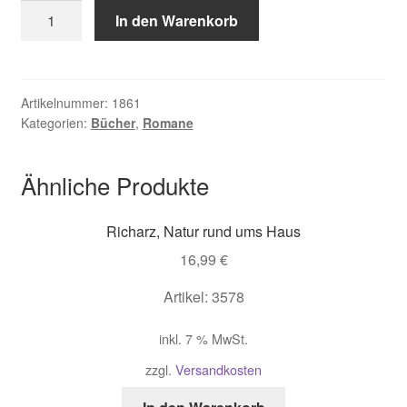
Cockrell
In den Warenkorb
Amanda,
Tochter
der
Steppe
Artikelnummer:
1861
Kategorien:
Bücher
,
Romane
Menge
Ähnliche Produkte
Richarz, Natur rund ums Haus
16,99
€
Artikel: 3578
inkl. 7 % MwSt.
zzgl.
Versandkosten