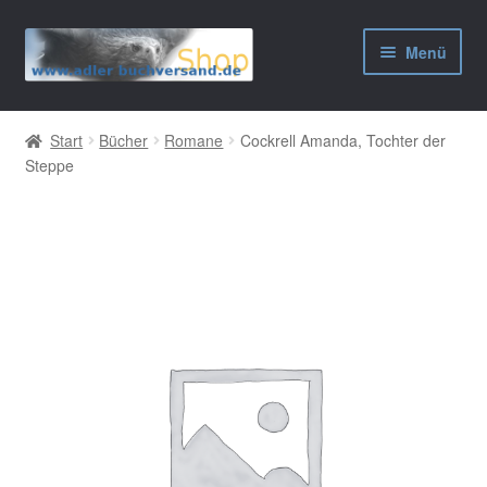
Zur
Zum
Menü
Navigation
Inhalt
springen
springen
AGB
Start
Bücher
Romane
Cockrell Amanda, Tochter der
Steppe
Widerrufsbelehrung
Datenschutzerklärung
Impressum