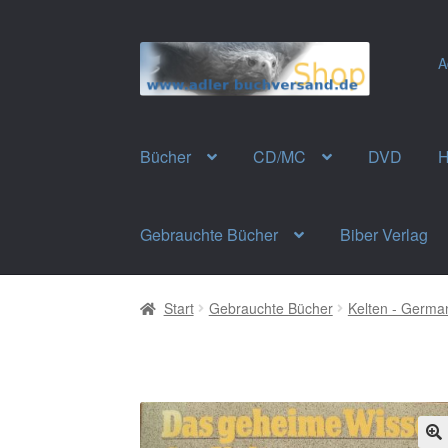
Zur
Zum
A
Navigation
Inhalt
springen
springen
Bücher
CD/MC
DVD
H
Gebrauchte Bücher
Biber Verlag
Start
Gebrauchte Bücher
Kelten - Germa