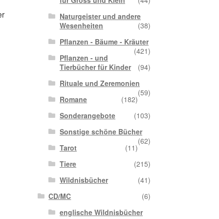
für Gross und Klein
(44)
er
Naturgeister und andere
Wesenheiten
(38)
Pflanzen - Bäume - Kräuter
(421)
Pflanzen - und
Tierbücher für Kinder
(94)
Rituale und Zeremonien
(59)
Romane
(182)
Sonderangebote
(103)
Sonstige schöne Bücher
(62)
Tarot
(11)
Tiere
(215)
Wildnisbücher
(41)
CD/MC
(6)
englische Wildnisbücher