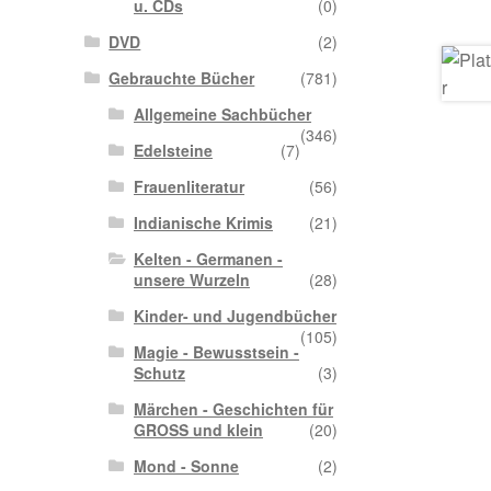
u. CDs
(0)
DVD
(2)
Gebrauchte Bücher
(781)
Allgemeine Sachbücher
(346)
Edelsteine
(7)
Frauenliteratur
(56)
Indianische Krimis
(21)
Kelten - Germanen -
unsere Wurzeln
(28)
Kinder- und Jugendbücher
(105)
Magie - Bewusstsein -
Schutz
(3)
Märchen - Geschichten für
GROSS und klein
(20)
Mond - Sonne
(2)