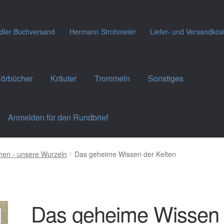
dler Buchversand
Hermann Strohmeier
Liefer- und Versandkos
örbücher
Kräuter
Trommeln
Sonstiges
Anmelden für den Rundbrief
nen - unsere Wurzeln
Das geheime Wissen der Kelten
Das geheime Wissen