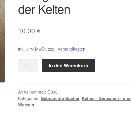
der Kelten
10,00
€
inkl. 7 % MwSt.
zzgl.
Versandkosten
Das
In den Warenkorb
geheime
Wissen
der
Kelten
Artikelnummer:
G036
Kategorien:
Gebrauchte Bücher
,
Kelten - Germanen - uns
Menge
Wurzeln