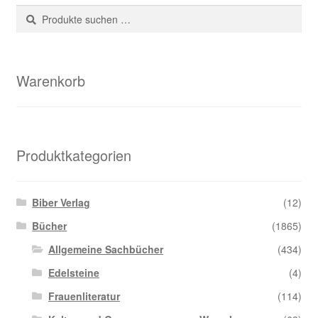
Suche
Suchen
nach:
Warenkorb
Produktkategorien
Biber Verlag
(12)
Bücher
(1865)
Allgemeine Sachbücher
(434)
Edelsteine
(4)
Frauenliteratur
(114)