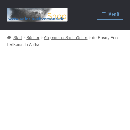
Zur
Zum
Menü
Navigation
Inhalt
springen
springen
AGB
Start
Bücher
Allgemeine Sachbücher
de Rosny Eric.
Heilkunst in Afrika
Widerrufsbelehrung
Datenschutzerklärung
Impressum