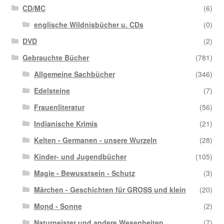
CD/MC
(6)
englische Wildnisbücher u. CDs
(0)
DVD
(2)
Gebrauchte Bücher
(781)
Allgemeine Sachbücher
(346)
Edelsteine
(7)
Frauenliteratur
(56)
Indianische Krimis
(21)
Kelten - Germanen - unsere Wurzeln
(28)
Kinder- und Jugendbücher
(105)
Magie - Bewusstsein - Schutz
(3)
Märchen - Geschichten für GROSS und klein
(20)
Mond - Sonne
(2)
Naturgeister und andere Wesenheiten
(7)