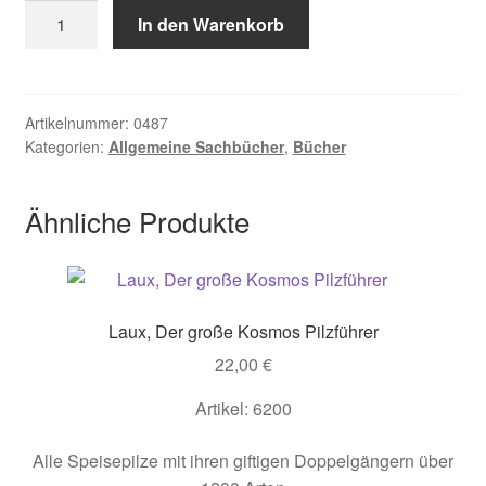
de
In den Warenkorb
Rosny
Eric.
Heilkunst
in
Artikelnummer:
0487
Kategorien:
Allgemeine Sachbücher
,
Bücher
Afrika
Menge
Ähnliche Produkte
Laux, Der große Kosmos Pilzführer
22,00
€
Artikel: 6200
Alle Speisepilze mit ihren giftigen Doppelgängern über