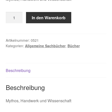
de
In den Warenkorb
Rosny
Eric.
Heilkunst
in
Artikelnummer:
0521
Kategorien:
Allgemeine Sachbücher
,
Bücher
Afrika
Menge
Beschreibung
Beschreibung
Mythos, Handwerk und Wissenschaft