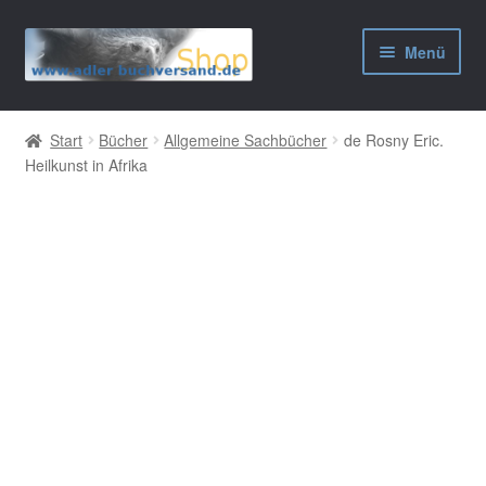
Zur
Zum
Menü
Navigation
Inhalt
springen
springen
AGB
Start
Bücher
Allgemeine Sachbücher
de Rosny Eric.
Heilkunst in Afrika
Widerrufsbelehrung
Datenschutzerklärung
Impressum