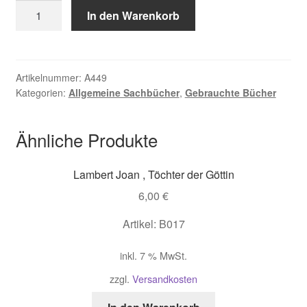
Die
In den Warenkorb
Geschichte
der
Indianer
Nordamerikas
Artikelnummer:
A449
Kategorien:
Allgemeine Sachbücher
,
Gebrauchte Bücher
Menge
Ähnliche Produkte
Lambert Joan , Töchter der Göttin
6,00
€
Artikel: B017
inkl. 7 % MwSt.
zzgl.
Versandkosten