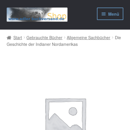
Zur
Zum
Menü
Navigation
Inhalt
springen
springen
AGB
Start
Gebrauchte Bücher
Allgemeine Sachbücher
Die
Geschichte der Indianer Nordamerikas
Widerrufsbelehrung
Datenschutzerklärung
Impressum