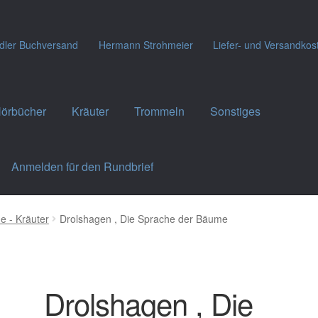
dler Buchversand
Hermann Strohmeier
Liefer- und Versandkos
örbücher
Kräuter
Trommeln
Sonstiges
Anmelden für den Rundbrief
e - Kräuter
Drolshagen , Die Sprache der Bäume
Drolshagen , Die