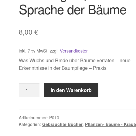
Sprache der Bäume
8,00
€
inkl. 7 % MwSt.
zzgl.
Versandkosten
Was Wuchs und Rinde über Bäume verraten – neue
Erkenntnisse in der Baumpflege – Praxis
Drolshagen
In den Warenkorb
,
Die
Sprache
der
Artikelnummer:
P010
Kategorien:
Gebrauchte Bücher
,
Pflanzen- Bäume - Kräut
Bäume
Menge