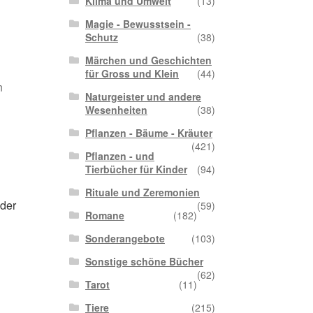
Klima und Umwelt
(13)
Magie - Bewusstsein -
Schutz
(38)
Märchen und Geschichten
für Gross und Klein
(44)
n
Naturgeister und andere
Wesenheiten
(38)
Pflanzen - Bäume - Kräuter
(421)
Pflanzen - und
Tierbücher für Kinder
(94)
Rituale und Zeremonien
 der
(59)
Romane
(182)
Sonderangebote
(103)
Sonstige schöne Bücher
(62)
Tarot
(11)
Tiere
(215)