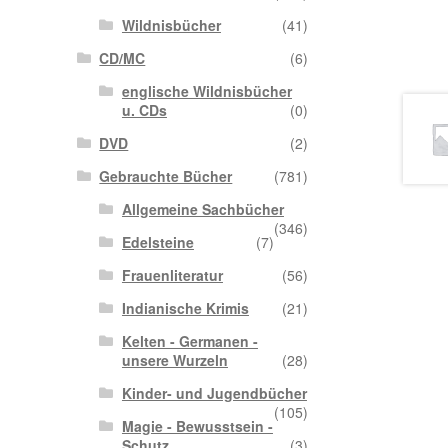
Wildnisbücher
(41)
CD/MC
(6)
englische Wildnisbücher
u. CDs
(0)
DVD
(2)
Gebrauchte Bücher
(781)
Allgemeine Sachbücher
(346)
Edelsteine
(7)
Frauenliteratur
(56)
Indianische Krimis
(21)
Kelten - Germanen -
unsere Wurzeln
(28)
Kinder- und Jugendbücher
(105)
Magie - Bewusstsein -
Schutz
(3)