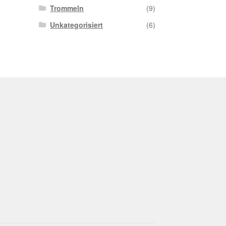
Trommeln
(9)
Unkategorisiert
(6)