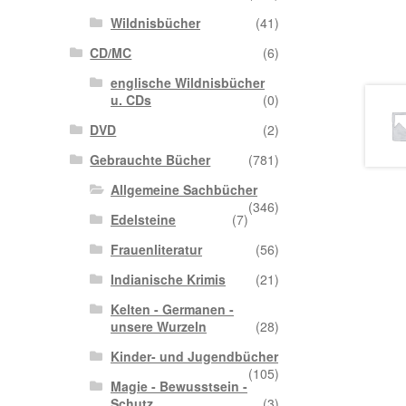
Wildnisbücher
(41)
CD/MC
(6)
englische Wildnisbücher
u. CDs
(0)
DVD
(2)
Gebrauchte Bücher
(781)
Allgemeine Sachbücher
(346)
Edelsteine
(7)
Frauenliteratur
(56)
Indianische Krimis
(21)
Kelten - Germanen -
unsere Wurzeln
(28)
Kinder- und Jugendbücher
(105)
Magie - Bewusstsein -
Schutz
(3)