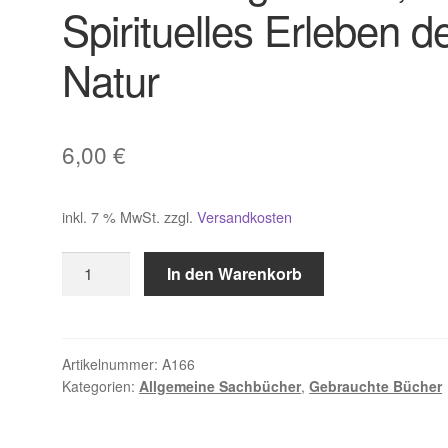
Spirituelles Erleben d
Natur
6,00
€
inkl. 7 % MwSt.
zzgl.
Versandkosten
Dunde
In den Warenkorb
Siegfried
R.,
Spirituelles
Erleben
Artikelnummer:
A166
Kategorien:
Allgemeine Sachbücher
,
Gebrauchte Bücher
der
Natur
Menge