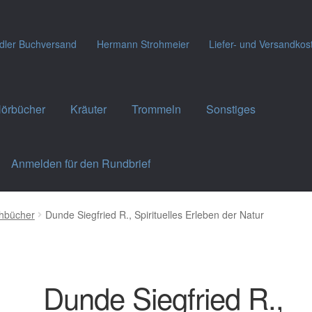
dler Buchversand
Hermann Strohmeier
Liefer- und Versandkos
örbücher
Kräuter
Trommeln
Sonstiges
Anmelden für den Rundbrief
hbücher
Dunde Siegfried R., Spirituelles Erleben der Natur
Dunde Siegfried R.,