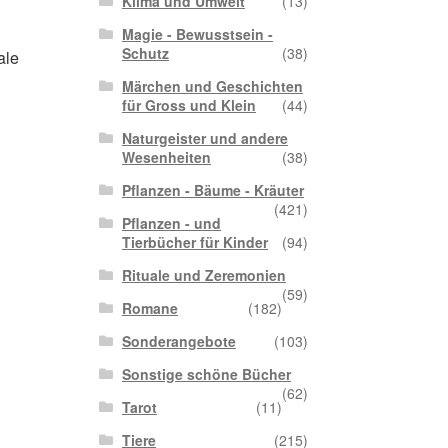
Klima und Umwelt
(13)
Magie - Bewusstsein -
Schutz
(38)
ale
Märchen und Geschichten
für Gross und Klein
(44)
Naturgeister und andere
Wesenheiten
(38)
Pflanzen - Bäume - Kräuter
(421)
Pflanzen - und
Tierbücher für Kinder
(94)
Rituale und Zeremonien
(59)
Romane
(182)
Sonderangebote
(103)
Sonstige schöne Bücher
(62)
Tarot
(11)
Tiere
(215)