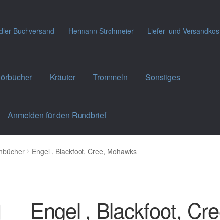
dler Buchversand
Hermann Strohmeier
Liefer- und Versandkos
örbücher
Kräuter
Trommeln
Sonstiges
Anmelden für den Rundbrief
hbücher
Engel , Blackfoot, Cree, Mohawks
Engel , Blackfoot, Cre