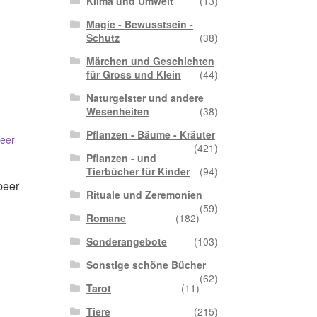
Klima und Umwelt
(13)
Magie - Bewusstsein -
Schutz
(38)
Märchen und Geschichten
für Gross und Klein
(44)
Naturgeister und andere
Wesenheiten
(38)
Pflanzen - Bäume - Kräuter
(421)
Pflanzen - und
Tierbücher für Kinder
(94)
peer
Rituale und Zeremonien
(59)
Romane
(182)
Sonderangebote
(103)
Sonstige schöne Bücher
(62)
Tarot
(11)
Tiere
(215)