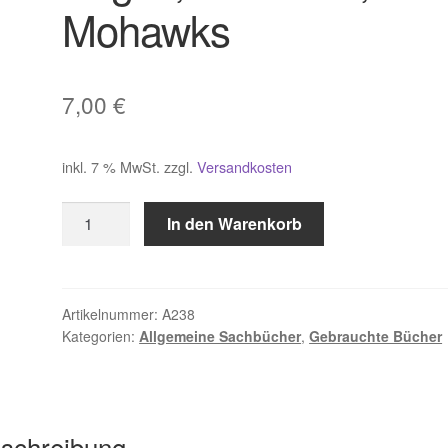
Mohawks
7,00
€
inkl. 7 % MwSt.
zzgl.
Versandkosten
Engel
In den Warenkorb
,
Blackfoot,
Cree,
Mohawks
Artikelnummer:
A238
Kategorien:
Allgemeine Sachbücher
,
Gebrauchte Bücher
Menge
schreibung