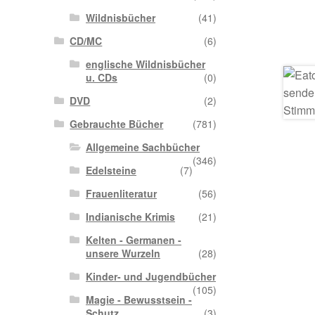
Wildnisbücher
(41)
CD/MC
(6)
englische Wildnisbücher
u. CDs
(0)
DVD
(2)
Gebrauchte Bücher
(781)
Allgemeine Sachbücher
(346)
Edelsteine
(7)
Frauenliteratur
(56)
Indianische Krimis
(21)
Kelten - Germanen -
unsere Wurzeln
(28)
Kinder- und Jugendbücher
(105)
Magie - Bewusstsein -
Schutz
(3)