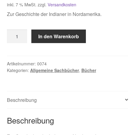
inkl. 7 % MwSt.
zzgl.
Versandkosten
Zur Geschichte der Indianer in Nordamerika.
Engel
In den Warenkorb
Elmar.
Blackfoot.
Cree.
Mohaxks
Artikelnummer:
0074
Kategorien:
Allgemeine Sachbücher
,
Bücher
Menge
Beschreibung
Beschreibung