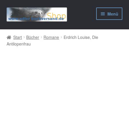
Zur
Zum
Menü
Navigation
Inhalt
springen
springen
AGB
Start
Bücher
Romane
Erdrich Louise, Die
Antilopenfrau
Widerrufsbelehrung
Datenschutzerklärung
Impressum