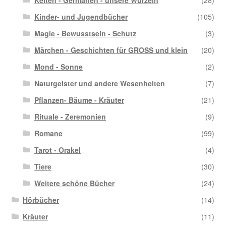
Kelten - Germanen - unsere Wurzeln
(28)
Kinder- und Jugendbücher
(105)
Magie - Bewusstsein - Schutz
(3)
Märchen - Geschichten für GROSS und klein
(20)
Mond - Sonne
(2)
Naturgeister und andere Wesenheiten
(7)
Pflanzen- Bäume - Kräuter
(21)
Rituale - Zeremonien
(9)
Romane
(99)
Tarot - Orakel
(4)
Tiere
(30)
Weitere schöne Bücher
(24)
Hörbücher
(14)
Kräuter
(11)