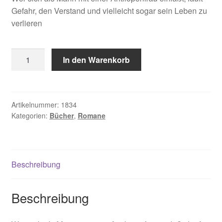
Gefahr, den Verstand und vielleicht sogar sein Leben zu
verlieren
Erdrich
In den Warenkorb
Louise,
Die
Antilopenfrau
Menge
Artikelnummer:
1834
Kategorien:
Bücher
,
Romane
Beschreibung
Beschreibung