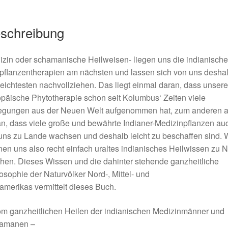
schreibung
zin oder schamanische Heilweisen- liegen uns die indianisch
pflanzentherapien am nächsten und lassen sich von uns desha
eichtesten nachvollziehen. Das liegt einmal daran, dass unsere
päische Phytotherapie schon seit Kolumbus‘ Zeiten viele
egungen aus der Neuen Welt aufgenommen hat, zum anderen a
n, dass viele große und bewährte Indianer-Medizinpflanzen au
uns zu Lande wachsen und deshalb leicht zu beschaffen sind. 
en uns also recht einfach uraltes indianisches Heilwissen zu 
en. Dieses Wissen und die dahinter stehende ganzheitliche
osophie der Naturvölker Nord-, Mittel- und
merikas vermittelt dieses Buch.
m ganzheitlichen Heilen der indianischen Medizinmänner und
amanen –