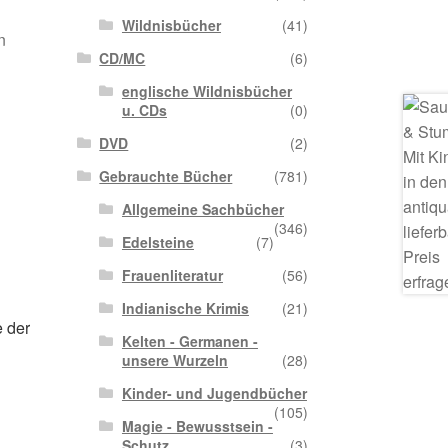
Wildnisbücher
(41)
n
CD/MC
(6)
englische Wildnisbücher
u. CDs
(0)
DVD
(2)
Gebrauchte Bücher
(781)
Allgemeine Sachbücher
(346)
Edelsteine
(7)
Frauenliteratur
(56)
Indianische Krimis
(21)
e der
Kelten - Germanen -
unsere Wurzeln
(28)
Kinder- und Jugendbücher
(105)
Magie - Bewusstsein -
Schutz
(3)