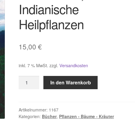
Indianische
Heilpflanzen
15,00
€
inkl. 7 % MwSt.
zzgl.
Versandkosten
Felix
In den Warenkorb
Paturi
,
Indianische
Heilpflanzen
Artikelnummer:
1167
Kategorien:
Bücher
,
Pflanzen - Bäume - Kräuter
Menge