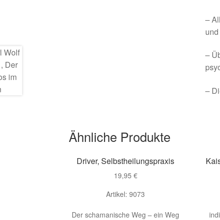
– Al
und
– Üb
psyc
– Di
Ähnliche Produkte
Driver, Selbstheilungspraxis
Kai
19,95
€
Artikel: 9073
Der schamanische Weg – ein Weg
ind