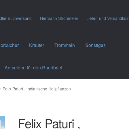
dler Buchversand
Hermann Strohmeier
Liefer- und Versandkos
örbücher
Kräuter
Trommeln
Sonstiges
Anmelden für den Rundbrief
Felix Paturi , Indianische Heilpflanzen
Felix Paturi ,