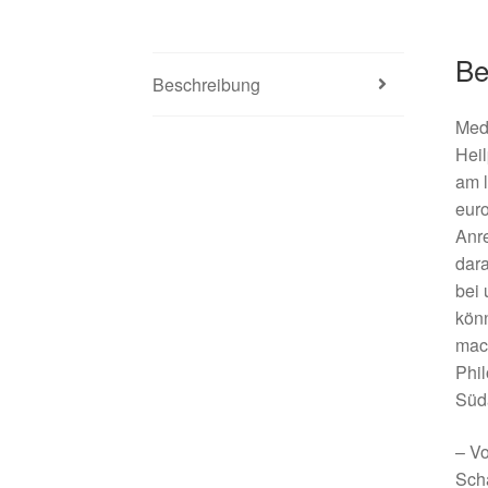
Be
Beschreibung
Medi
Heil
am l
euro
Anr
dara
bei 
könn
mach
Phil
Süda
– Vo
Sch