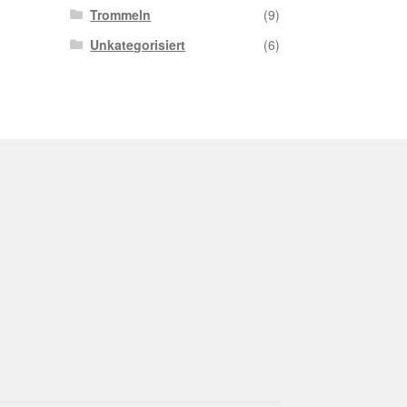
Trommeln
(9)
Unkategorisiert
(6)