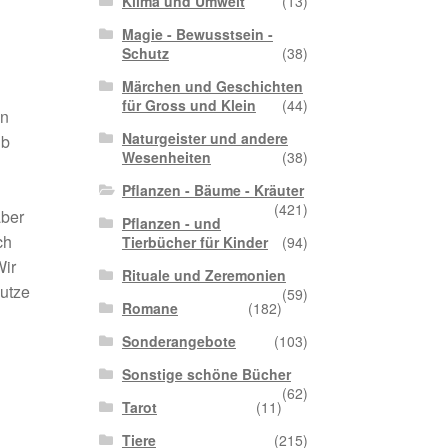
Klima und Umwelt
(13)
Magie - Bewusstsein -
Schutz
(38)
Märchen und Geschichten
für Gross und Klein
(44)
en
Naturgeister und andere
lb
Wesenheiten
(38)
Pflanzen - Bäume - Kräuter
(421)
ber
Pflanzen - und
ch
Tierbücher für Kinder
(94)
Wir
Rituale und Zeremonien
Nutze
(59)
Romane
(182)
Sonderangebote
(103)
Sonstige schöne Bücher
(62)
Tarot
(11)
Tiere
(215)