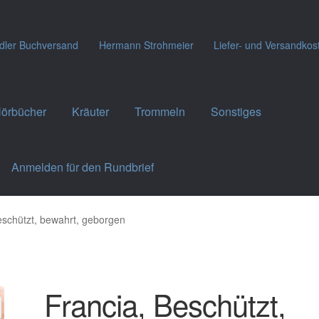
dler Buchversand
Hermann Strohmeier
Liefer- und Versandkos
örbücher
Kräuter
Trommeln
Sonstiges
Anmelden für den Rundbrief
eschützt, bewahrt, geborgen
Francia, Beschützt,