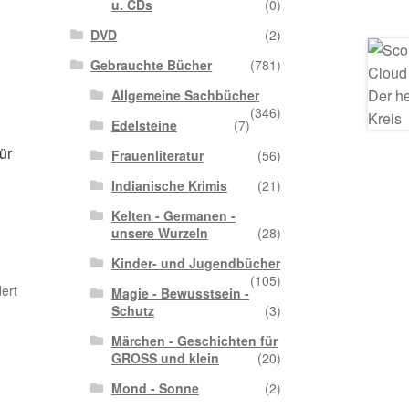
u. CDs
(0)
DVD
(2)
Gebrauchte Bücher
(781)
Allgemeine Sachbücher
(346)
Edelsteine
(7)
ür
Frauenliteratur
(56)
Indianische Krimis
(21)
Kelten - Germanen -
unsere Wurzeln
(28)
Kinder- und Jugendbücher
(105)
ert
Magie - Bewusstsein -
Schutz
(3)
Märchen - Geschichten für
GROSS und klein
(20)
Mond - Sonne
(2)