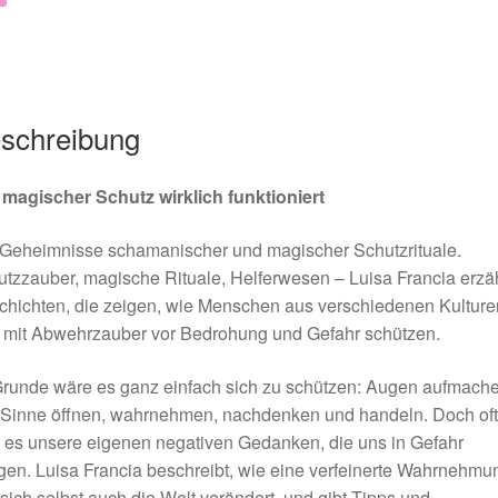
schreibung
 magischer Schutz wirklich funktioniert
 Geheimnisse schamanischer und magischer Schutzrituale.
tzzauber, magische Rituale, Helferwesen – Luisa Francia erzäh
hichten, die zeigen, wie Menschen aus verschiedenen Kulture
h mit Abwehrzauber vor Bedrohung und Gefahr schützen.
runde wäre es ganz einfach sich zu schützen: Augen aufmache
 Sinne öffnen, wahrnehmen, nachdenken und handeln. Doch oft
 es unsere eigenen negativen Gedanken, die uns in Gefahr
gen. Luisa Francia beschreibt, wie eine verfeinerte Wahrnehmu
sich selbst auch die Welt verändert, und gibt Tipps und