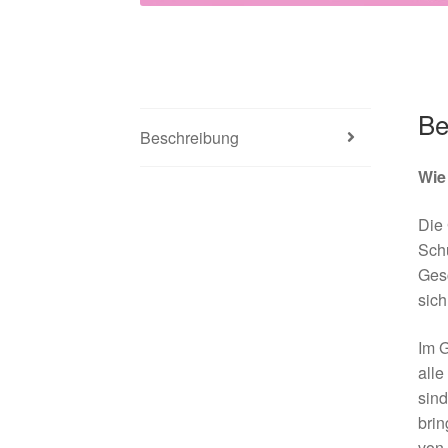
Be
Beschreibung
Wie
Die
Schu
Gesc
sic
Im G
alle
sind
brin
von 