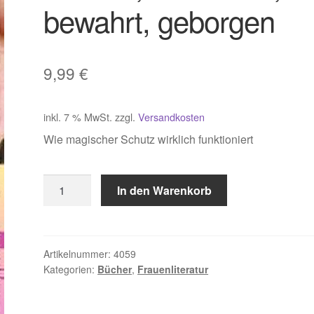
bewahrt, geborgen
9,99
€
inkl. 7 % MwSt.
zzgl.
Versandkosten
Wie magischer Schutz wirklich funktioniert
Francia,
In den Warenkorb
Beschützt,
bewahrt,
geborgen
Menge
Artikelnummer:
4059
Kategorien:
Bücher
,
Frauenliteratur