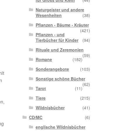
für Gross und Klein
(44)
Naturgeister und andere
Wesenheiten
(38)
Pflanzen - Bäume - Kräuter
(421)
Pflanzen - und
Tierbücher für Kinder
(94)
Rituale und Zeremonien
(59)
Romane
(182)
Sonderangebote
(103)
lt
Sonstige schöne Bücher
n
(62)
Tarot
(11)
Tiere
(215)
n,
Wildnisbücher
(41)
CD/MC
(6)
ng
englische Wildnisbücher