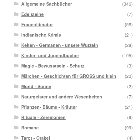
Allgemeine Sachbücher
(346)
Edelsteine
(7)
Frauenliteratur
(56)
Indianische Krimis
(21)
Kelten - Germanen - unsere Wurzeln
(28)
Kinder- und Jugendbücher
(105)
Magie - Bewusstsein - Schutz
(3)
Märchen - Geschichten für GROSS und klein
(20)
Mond - Sonne
(2)
Naturgeister und andere Wesenheiten
(7)
Pflanzen- Bäume - Kräuter
(21)
Rituale - Zeremonien
(9)
Romane
(99)
Tarot - Orakel
(4)