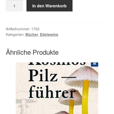
Gienger
In den Warenkorb
Michael,
Die
Steinheilkunde
Menge
Artikelnummer:
1702
Kategorien:
Bücher
,
Edelsteine
Ähnliche Produkte