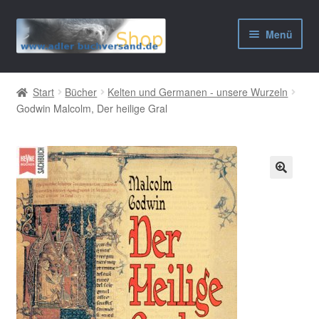
Zur
Zum
Menü
Navigation
Inhalt
springen
springen
AGB
Start
Bücher
Kelten und Germanen - unsere Wurzeln
Godwin Malcolm, Der heilige Gral
Widerrufsbelehrung
Datenschutzerklärung
Impressum
🔍