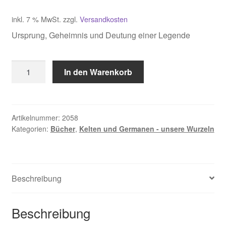
inkl. 7 % MwSt.
zzgl.
Versandkosten
Ursprung, Geheimnis und Deutung einer Legende
Godwin
In den Warenkorb
Malcolm,
Der
heilige
Gral
Artikelnummer:
2058
Kategorien:
Bücher
,
Kelten und Germanen - unsere Wurzeln
Menge
Beschreibung
Beschreibung