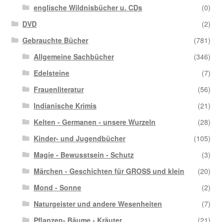
englische Wildnisbücher u. CDs
(0)
DVD
(2)
Gebrauchte Bücher
(781)
Allgemeine Sachbücher
(346)
Edelsteine
(7)
Frauenliteratur
(56)
Indianische Krimis
(21)
Kelten - Germanen - unsere Wurzeln
(28)
Kinder- und Jugendbücher
(105)
Magie - Bewusstsein - Schutz
(3)
Märchen - Geschichten für GROSS und klein
(20)
Mond - Sonne
(2)
Naturgeister und andere Wesenheiten
(7)
Pflanzen- Bäume - Kräuter
(21)