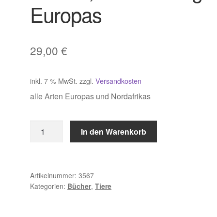
Europas
29,00
€
inkl. 7 % MwSt.
zzgl.
Versandkosten
alle Arten Europas und Nordafrikas
Gruber,
In den Warenkorb
Die
Schlangen
Europas
Menge
Artikelnummer:
3567
Kategorien:
Bücher
,
Tiere