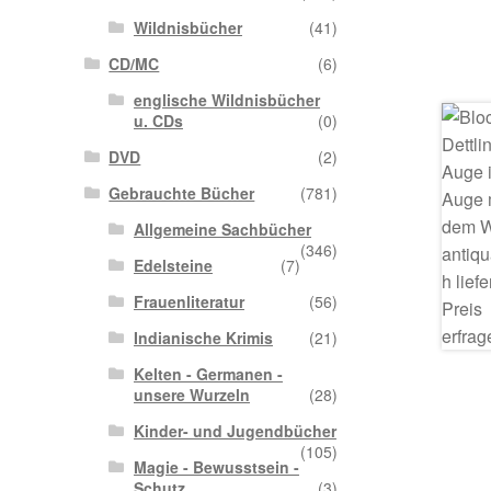
Wildnisbücher
(41)
CD/MC
(6)
englische Wildnisbücher
u. CDs
(0)
DVD
(2)
Gebrauchte Bücher
(781)
Allgemeine Sachbücher
(346)
Edelsteine
(7)
Frauenliteratur
(56)
Indianische Krimis
(21)
Kelten - Germanen -
unsere Wurzeln
(28)
Kinder- und Jugendbücher
(105)
Magie - Bewusstsein -
Schutz
(3)