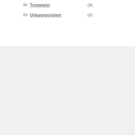
Trommeln
(9)
Unkategorisiert
(6)