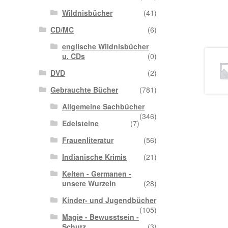
Wildnisbücher
(41)
CD/MC
(6)
englische Wildnisbücher
u. CDs
(0)
DVD
(2)
Gebrauchte Bücher
(781)
Allgemeine Sachbücher
(346)
Edelsteine
(7)
Frauenliteratur
(56)
Indianische Krimis
(21)
Kelten - Germanen -
unsere Wurzeln
(28)
Kinder- und Jugendbücher
(105)
Magie - Bewusstsein -
Schutz
(3)