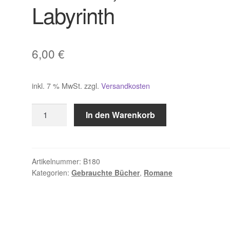
Labyrinth
6,00
€
inkl. 7 % MwSt.
zzgl.
Versandkosten
Hamilton,
In den Warenkorb
Das
keltische
Labyrinth
Menge
Artikelnummer:
B180
Kategorien:
Gebrauchte Bücher
,
Romane