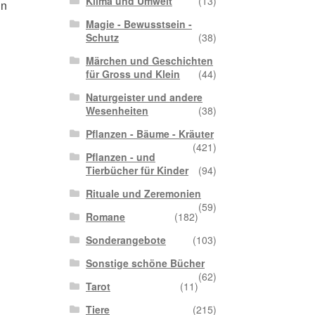
Klima und Umwelt
(13)
in
Magie - Bewusstsein -
Schutz
(38)
Märchen und Geschichten
für Gross und Klein
(44)
Naturgeister und andere
Wesenheiten
(38)
Pflanzen - Bäume - Kräuter
(421)
Pflanzen - und
Tierbücher für Kinder
(94)
Rituale und Zeremonien
(59)
Romane
(182)
Sonderangebote
(103)
Sonstige schöne Bücher
(62)
Tarot
(11)
Tiere
(215)