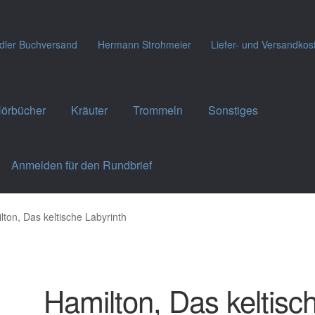
dler Buchversand
Hermann Strohmeier
Liefer- und Versandkos
örbücher
Kräuter
Trommeln
Sonstiges
Anmelden für den Rundbrief
lton, Das keltische Labyrinth
Hamilton, Das keltisc