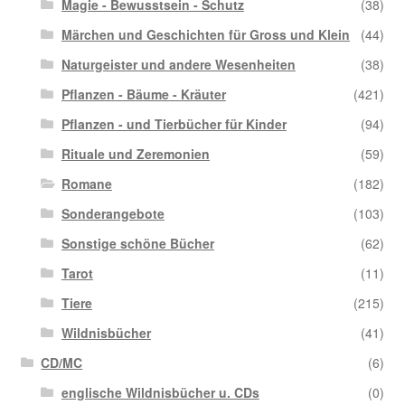
Magie - Bewusstsein - Schutz
(38)
Märchen und Geschichten für Gross und Klein
(44)
Naturgeister und andere Wesenheiten
(38)
Pflanzen - Bäume - Kräuter
(421)
Pflanzen - und Tierbücher für Kinder
(94)
Rituale und Zeremonien
(59)
Romane
(182)
Sonderangebote
(103)
Sonstige schöne Bücher
(62)
Tarot
(11)
Tiere
(215)
Wildnisbücher
(41)
CD/MC
(6)
englische Wildnisbücher u. CDs
(0)