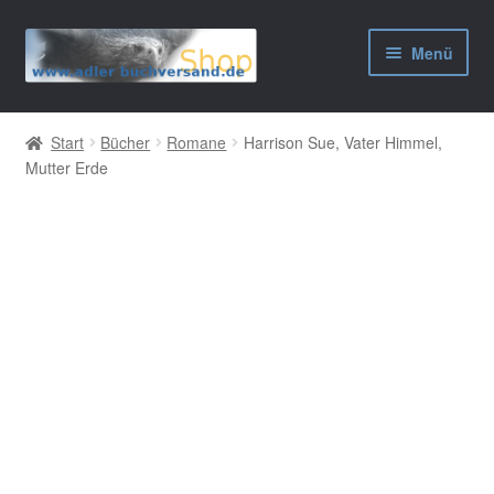
Zur
Zum
Menü
Navigation
Inhalt
springen
springen
AGB
Start
Bücher
Romane
Harrison Sue, Vater Himmel,
Mutter Erde
Widerrufsbelehrung
Datenschutzerklärung
Impressum