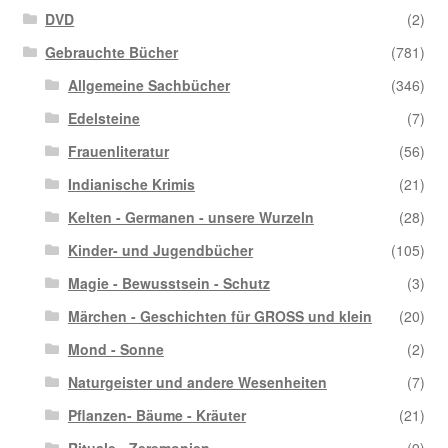
DVD
(2)
Gebrauchte Bücher
(781)
Allgemeine Sachbücher
(346)
Edelsteine
(7)
Frauenliteratur
(56)
Indianische Krimis
(21)
Kelten - Germanen - unsere Wurzeln
(28)
Kinder- und Jugendbücher
(105)
Magie - Bewusstsein - Schutz
(3)
Märchen - Geschichten für GROSS und klein
(20)
Mond - Sonne
(2)
Naturgeister und andere Wesenheiten
(7)
Pflanzen- Bäume - Kräuter
(21)