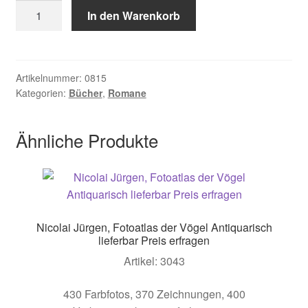
Harrison
In den Warenkorb
Sue,
Vater
Himmel,
Mutter
Artikelnummer:
0815
Kategorien:
Bücher
,
Romane
Erde
Menge
Ähnliche Produkte
Nicolai Jürgen, Fotoatlas der Vögel Antiquarisch
lieferbar Preis erfragen
Artikel: 3043
430 Farbfotos, 370 Zeichnungen, 400