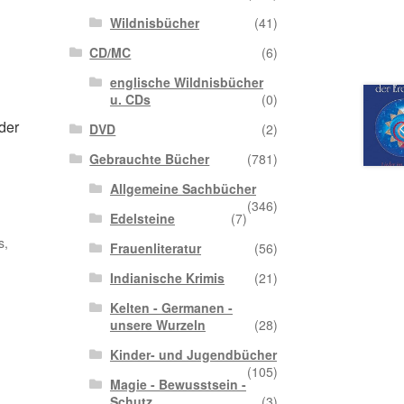
Wildnisbücher
(41)
CD/MC
(6)
englische Wildnisbücher
u. CDs
(0)
der
DVD
(2)
Gebrauchte Bücher
(781)
Allgemeine Sachbücher
(346)
Edelsteine
(7)
s,
Frauenliteratur
(56)
Indianische Krimis
(21)
Kelten - Germanen -
unsere Wurzeln
(28)
Kinder- und Jugendbücher
(105)
Magie - Bewusstsein -
Schutz
(3)