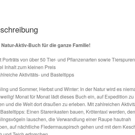
Menge
schreibung
 Natur-Aktiv-Buch für die ganze Familie!
t Porträts von über 50 Tier- und Pflanzenarten sowie Tierspuren
el Inhalt zum kleinen Preis
hlreiche Aktivitäts- und Basteltipps
ling und Sommer, Herbst und Winter: In der Natur wird es niem
weilig! Monat für Monat lädt dieses Buch ein, auf Expedition zu
n und die Welt dort draußen zu erleben. Mit zahlreichen Aktivit
Basteltipps: Einen Starenkasten bauen, Krötentaxi werden, de
hlingsvögeln lauschen, die Verwandlung einer Raupe hautnah
ben, auf nächtliche Fledermauspirsch gehen und mit dem Kesc
 und Teich erforschen.