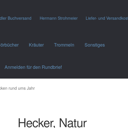
dler Buchversand
Hermann Strohmeier
Liefer- und Versandkos
örbücher
Kräuter
Trommeln
Sonstiges
Anmelden für den Rundbrief
cken rund ums Jahr
Hecker, Natur