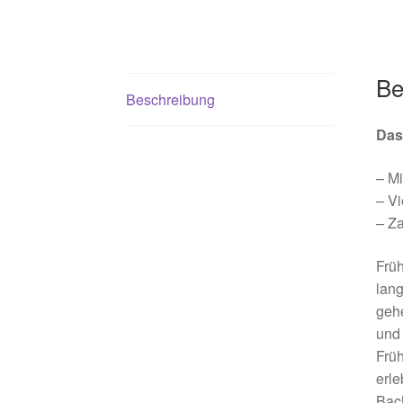
Be
Beschreibung
Das
– Mi
– Vi
– Za
Früh
lang
gehe
und 
Frü
erle
Bach