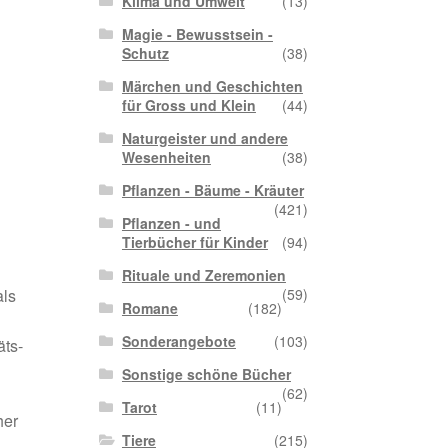
Klima und Umwelt
(13)
Magie - Bewusstsein -
Schutz
(38)
Märchen und Geschichten
für Gross und Klein
(44)
Naturgeister und andere
Wesenheiten
(38)
Pflanzen - Bäume - Kräuter
(421)
Pflanzen - und
Tierbücher für Kinder
(94)
Rituale und Zeremonien
als
(59)
Romane
(182)
Sonderangebote
(103)
äts-
n
Sonstige schöne Bücher
(62)
Tarot
(11)
her
Tiere
(215)