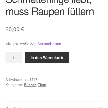
muss Raupen füttern
20,00
€
inkl. 7 % MwSt.
zzgl.
Versandkosten
Hecker
In den Warenkorb
Wer
Schmetterlinge
liebt,
muss
Artikelnummer:
3747
Kategorien:
Bücher
,
Tiere
Raupen
füttern
Menge