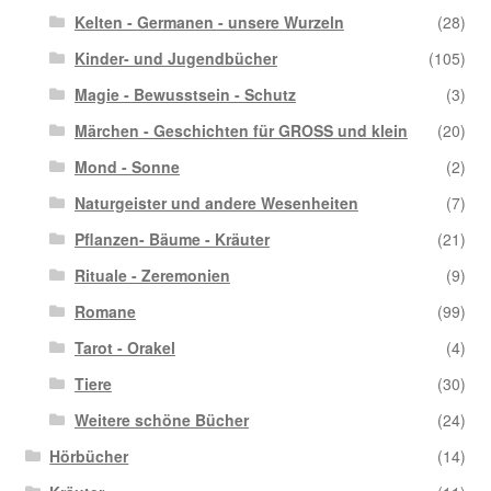
Kelten - Germanen - unsere Wurzeln
(28)
Kinder- und Jugendbücher
(105)
Magie - Bewusstsein - Schutz
(3)
Märchen - Geschichten für GROSS und klein
(20)
Mond - Sonne
(2)
Naturgeister und andere Wesenheiten
(7)
Pflanzen- Bäume - Kräuter
(21)
Rituale - Zeremonien
(9)
Romane
(99)
Tarot - Orakel
(4)
Tiere
(30)
Weitere schöne Bücher
(24)
Hörbücher
(14)