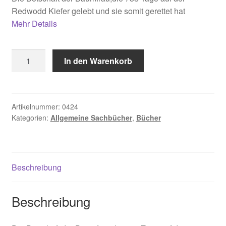
Redwodd Kiefer gelebt und sie somit gerettet hat
Mehr Details
Hill
In den Warenkorb
Julia
Butterfly.
Die
Baumfrau
Artikelnummer:
0424
Kategorien:
Allgemeine Sachbücher
,
Bücher
Menge
Beschreibung
Beschreibung