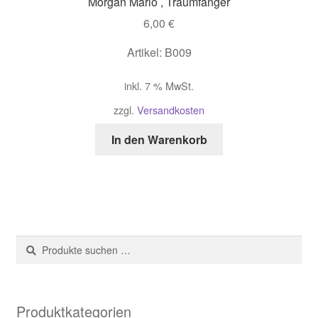
Morgan Marlo , Traumfänger
6,00
€
Artikel: B009
inkl. 7 % MwSt.
zzgl.
Versandkosten
In den Warenkorb
Suche
Suchen
nach:
Produktkategorien