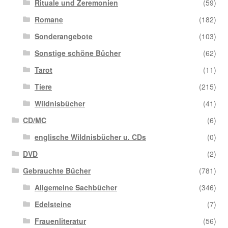
Rituale und Zeremonien
(59)
Romane
(182)
Sonderangebote
(103)
Sonstige schöne Bücher
(62)
Tarot
(11)
Tiere
(215)
Wildnisbücher
(41)
CD/MC
(6)
englische Wildnisbücher u. CDs
(0)
DVD
(2)
Gebrauchte Bücher
(781)
Allgemeine Sachbücher
(346)
Edelsteine
(7)
Frauenliteratur
(56)