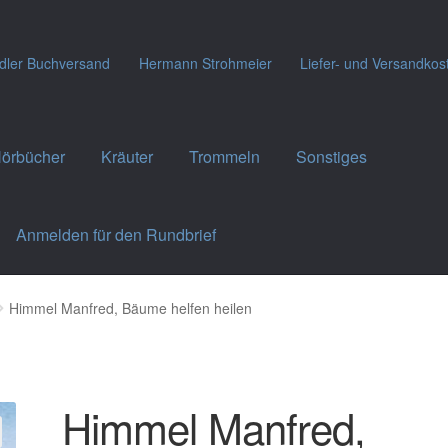
dler Buchversand
Hermann Strohmeier
Liefer- und Versandkos
örbücher
Kräuter
Trommeln
Sonstiges
Anmelden für den Rundbrief
Himmel Manfred, Bäume helfen heilen
Himmel Manfred,