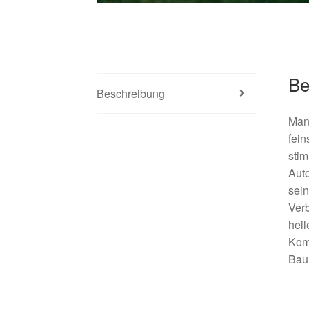
Be
Beschreibung
Manf
fein
stim
Auto
sein
Ver
heil
Kom
Baum