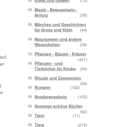
Klima und Umwelt
(13)
Magie - Bewusstsein -
Schutz
(38)
Märchen und Geschichten
für Gross und Klein
(44)
Naturgeister und andere
Wesenheiten
(38)
Pflanzen - Bäume - Kräuter
auf,
(421)
Pflanzen - und
er
Tierbücher für Kinder
(94)
Rituale und Zeremonien
(59)
g
Romane
(182)
le
Sonderangebote
(103)
.
Sonstige schöne Bücher
(62)
Tarot
(11)
Tiere
(215)