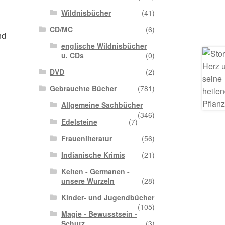
Wildnisbücher
(41)
CD/MC
(6)
nd
englische Wildnisbücher
u. CDs
(0)
DVD
(2)
Gebrauchte Bücher
(781)
Allgemeine Sachbücher
(346)
Edelsteine
(7)
Frauenliteratur
(56)
Indianische Krimis
(21)
Kelten - Germanen -
unsere Wurzeln
(28)
Kinder- und Jugendbücher
(105)
Magie - Bewusstsein -
Schutz
(3)