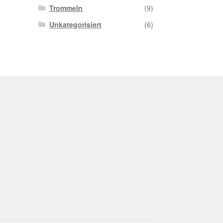
Trommeln
(9)
Unkategorisiert
(6)