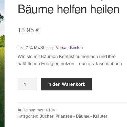
Bäume helfen heilen
13,95
€
inkl. 7 % MwSt.
zzgl.
Versandkosten
Wie sie mit Bäumen Kontakt aufnehmen und ihre
natürlichen Energien nutzen – nun als Taschenbuch
Himmel
In den Warenkorb
Manfred,
Bäume
helfen
heilen
Artikelnummer:
6184
Kategorien:
Bücher
,
Pflanzen - Bäume - Kräuter
Menge