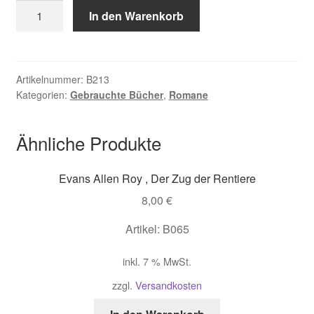
Kazimiroff,
In den Warenkorb
Der
letzte
Stamm
der
Artikelnummer:
B213
Kategorien:
Gebrauchte Bücher
,
Romane
Algonkin
Menge
Ähnliche Produkte
Evans Allen Roy , Der Zug der Rentiere
8,00
€
Artikel: B065
inkl. 7 % MwSt.
zzgl.
Versandkosten