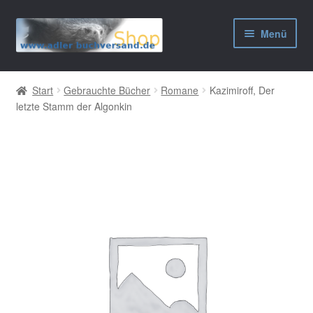
Zur
Zum
Menü
Navigation
Inhalt
springen
springen
AGB
Start
Gebrauchte Bücher
Romane
Kazimiroff, Der
letzte Stamm der Algonkin
Widerrufsbelehrung
Datenschutzerklärung
Impressum