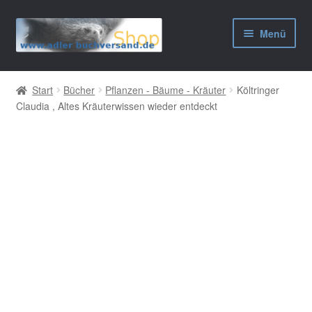
Zur
Zum
Menü
Navigation
Inhalt
springen
springen
AGB
Start
Bücher
Pflanzen - Bäume - Kräuter
Költringer
Claudia , Altes Kräuterwissen wieder entdeckt
Widerrufsbelehrung
Datenschutzerklärung
Impressum