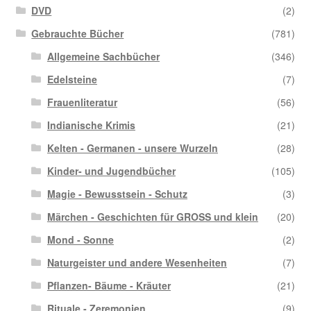
DVD
(2)
Gebrauchte Bücher
(781)
Allgemeine Sachbücher
(346)
Edelsteine
(7)
Frauenliteratur
(56)
Indianische Krimis
(21)
Kelten - Germanen - unsere Wurzeln
(28)
Kinder- und Jugendbücher
(105)
Magie - Bewusstsein - Schutz
(3)
Märchen - Geschichten für GROSS und klein
(20)
Mond - Sonne
(2)
Naturgeister und andere Wesenheiten
(7)
Pflanzen- Bäume - Kräuter
(21)
Rituale - Zeremonien
(9)