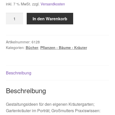
inkl. 7 % MwSt.
zzgl.
Versandkosten
Költringer
In den Warenkorb
Claudia
,
Altes
Kräuterwissen
Artikelnummer:
6128
Kategorien:
Bücher
,
Pflanzen - Bäume - Kräuter
wieder
entdeckt
Menge
Beschreibung
Beschreibung
Gestaltungsideen für den eigenen Kräutergarten;
Gartenkräuter im Porträt; Großmutters Praxiswissen: