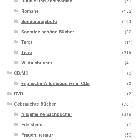
Rituale und Zeremonien
(59)
Romane
(182)
Sonderangebote
(103)
Sonstige schöne Bücher
(62)
Tarot
(11)
Tiere
(215)
Wildnisbücher
(41)
CD/MC
(6)
englische Wildnisbücher u. CDs
(0)
DVD
(2)
Gebrauchte Bücher
(781)
Allgemeine Sachbücher
(346)
Edelsteine
(7)
Frauenliteratur
(56)