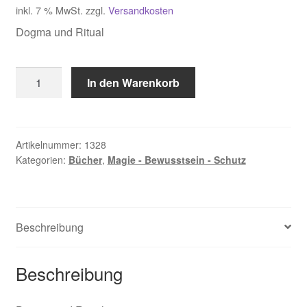
inkl. 7 % MwSt.
zzgl.
Versandkosten
Dogma und Ritual
Levi
In den Warenkorb
Eliphas,
Transzendentale
Magie
Menge
Artikelnummer:
1328
Kategorien:
Bücher
,
Magie - Bewusstsein - Schutz
Beschreibung
Beschreibung