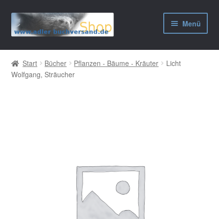
Zur
Zum
Menü
Navigation
Inhalt
springen
springen
AGB
Start
Bücher
Pflanzen - Bäume - Kräuter
Licht
Wolfgang, Sträucher
Widerrufsbelehrung
Datenschutzerklärung
Impressum