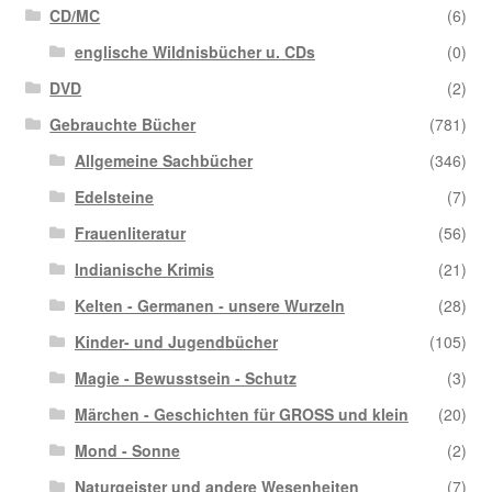
CD/MC
(6)
englische Wildnisbücher u. CDs
(0)
DVD
(2)
Gebrauchte Bücher
(781)
Allgemeine Sachbücher
(346)
Edelsteine
(7)
Frauenliteratur
(56)
Indianische Krimis
(21)
Kelten - Germanen - unsere Wurzeln
(28)
Kinder- und Jugendbücher
(105)
Magie - Bewusstsein - Schutz
(3)
Märchen - Geschichten für GROSS und klein
(20)
Mond - Sonne
(2)
Naturgeister und andere Wesenheiten
(7)