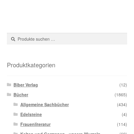
Suche
Suchen
nach:
Produktkategorien
Biber Verlag
(12)
Bücher
(1865)
Allgemeine Sachbücher
(434)
Edelsteine
(4)
Frauenliteratur
(114)
Kelten und Germanen - unsere Wurzeln
(69)