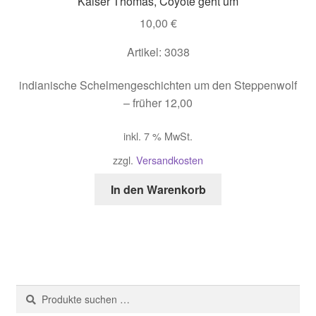
Kaiser Thomas, Coyote geht um
10,00
€
Artikel: 3038
indianische Schelmengeschichten um den Steppenwolf
– früher 12,00
inkl. 7 % MwSt.
zzgl.
Versandkosten
In den Warenkorb
Suche
Suchen
nach: