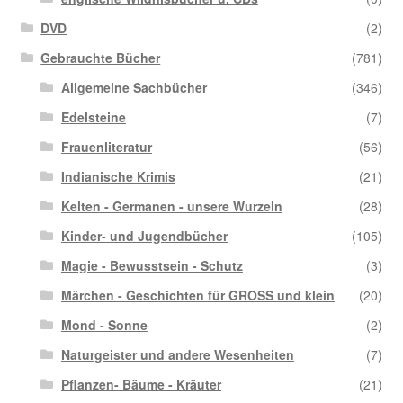
DVD
(2)
Gebrauchte Bücher
(781)
Allgemeine Sachbücher
(346)
Edelsteine
(7)
Frauenliteratur
(56)
Indianische Krimis
(21)
Kelten - Germanen - unsere Wurzeln
(28)
Kinder- und Jugendbücher
(105)
Magie - Bewusstsein - Schutz
(3)
Märchen - Geschichten für GROSS und klein
(20)
Mond - Sonne
(2)
Naturgeister und andere Wesenheiten
(7)
Pflanzen- Bäume - Kräuter
(21)