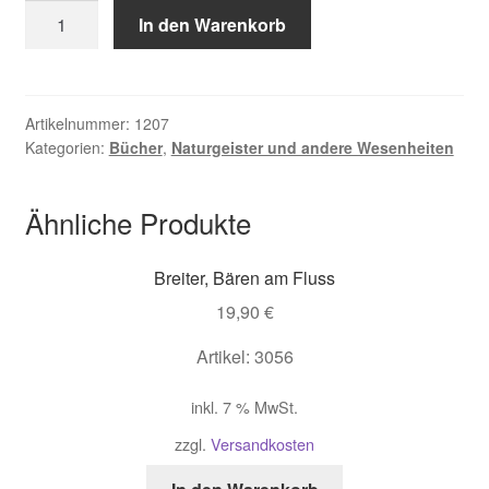
LückMaria,
In den Warenkorb
Im
Zauberkreis
der
Feen
Artikelnummer:
1207
Kategorien:
Bücher
,
Naturgeister und andere Wesenheiten
Menge
Ähnliche Produkte
Breiter, Bären am Fluss
19,90
€
Artikel: 3056
inkl. 7 % MwSt.
zzgl.
Versandkosten