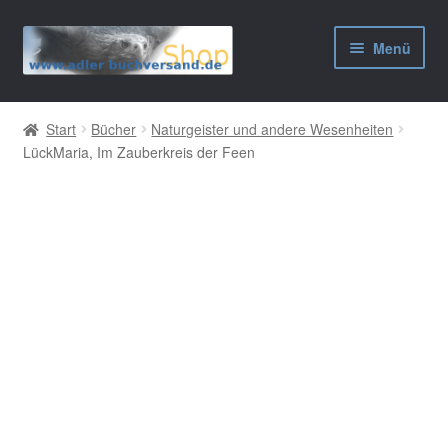
Zur
Zum
Menü
Navigation
Inhalt
springen
springen
AGB
Start
Bücher
Naturgeister und andere Wesenheiten
LückMaria, Im Zauberkreis der Feen
Widerrufsbelehrung
Datenschutzerklärung
Impressum