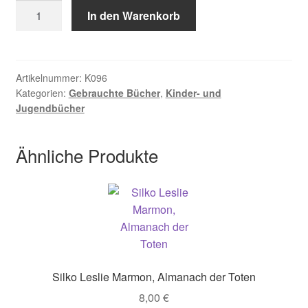
Lütgen,
In den Warenkorb
Kein
Winter
für
Wölfe
Artikelnummer:
K096
Kategorien:
Gebrauchte Bücher
,
Kinder- und
Menge
Jugendbücher
Ähnliche Produkte
Silko Leslie Marmon, Almanach der Toten
8,00
€