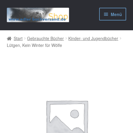
Zur
Zum
Menü
Navigation
Inhalt
springen
springen
AGB
Start
Gebrauchte Bücher
Kinder- und Jugendbücher
Lütgen, Kein Winter für Wölfe
Widerrufsbelehrung
Datenschutzerklärung
Impressum