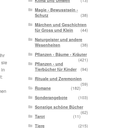
Klima und Umwelt
(13)
Magie - Bewusstsein -
Schutz
(38)
Märchen und Geschichten
für Gross und Klein
(44)
Naturgeister und andere
Wesenheiten
(38)
Pflanzen - Bäume - Kräuter
Ihr
(421)
 sie
Pflanzen - und
Tierbücher für Kinder
(94)
 in
t:
Rituale und Zeremonien
(59)
Romane
(182)
men
Sonderangebote
(103)
Sonstige schöne Bücher
(62)
Tarot
(11)
Tiere
(215)