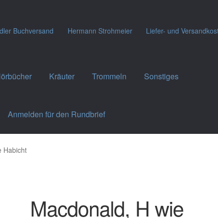
dler Buchversand
Hermann Strohmeier
Liefer- und Versandkos
örbücher
Kräuter
Trommeln
Sonstiges
Anmelden für den Rundbrief
 Habicht
Macdonald, H wie