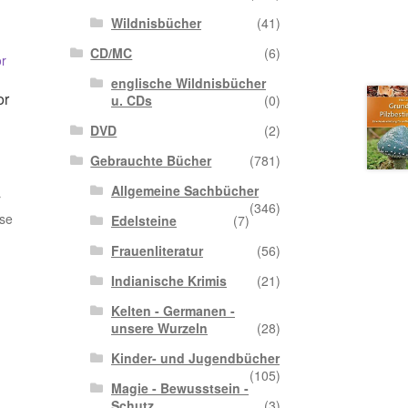
Wildnisbücher
(41)
CD/MC
(6)
englische Wildnisbücher
or
u. CDs
(0)
DVD
(2)
Gebrauchte Bücher
(781)
Allgemeine Sachbücher
r
(346)
ise
Edelsteine
(7)
Frauenliteratur
(56)
Indianische Krimis
(21)
Kelten - Germanen -
unsere Wurzeln
(28)
Kinder- und Jugendbücher
(105)
Magie - Bewusstsein -
Schutz
(3)