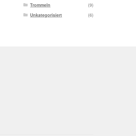
Trommeln
(9)
Unkategorisiert
(6)