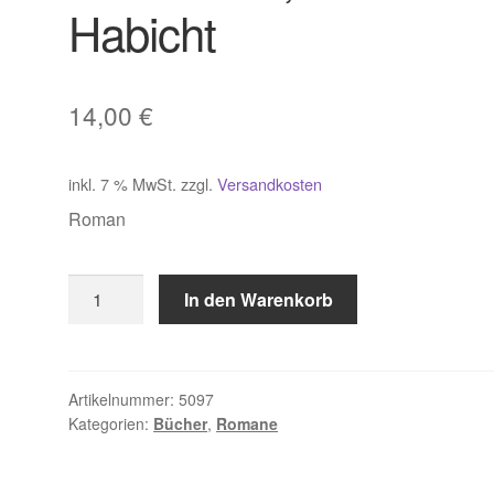
Habicht
14,00
€
inkl. 7 % MwSt.
zzgl.
Versandkosten
Roman
Macdonald,
In den Warenkorb
H
wie
Habicht
Menge
Artikelnummer:
5097
Kategorien:
Bücher
,
Romane