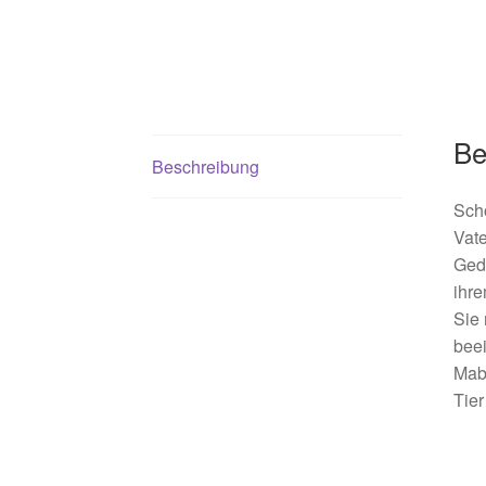
Be
Beschreibung
Scho
Vate
Gedu
ihre
Sie 
bee
Mabe
Tier