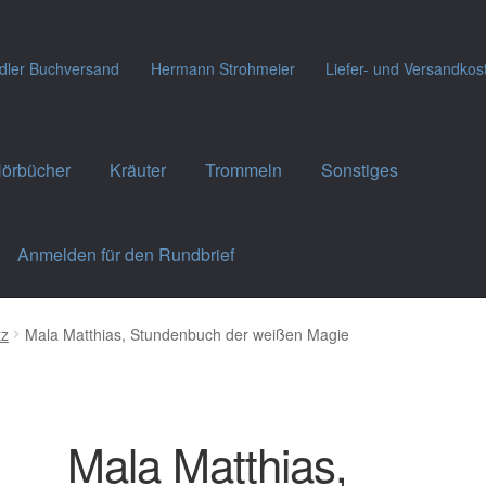
dler Buchversand
Hermann Strohmeier
Liefer- und Versandkos
örbücher
Kräuter
Trommeln
Sonstiges
Anmelden für den Rundbrief
tz
Mala Matthias, Stundenbuch der weißen Magie
Mala Matthias,