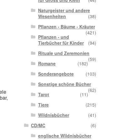
für Gross und Klein
(44)
Naturgeister und andere
Wesenheiten
(38)
Pflanzen - Bäume - Kräuter
(421)
Pflanzen - und
Tierbücher für Kinder
(94)
Rituale und Zeremonien
(59)
Romane
(182)
Sonderangebote
(103)
Sonstige schöne Bücher
(62)
ele
Tarot
(11)
bar,
Tiere
(215)
Wildnisbücher
(41)
CD/MC
(6)
englische Wildnisbücher