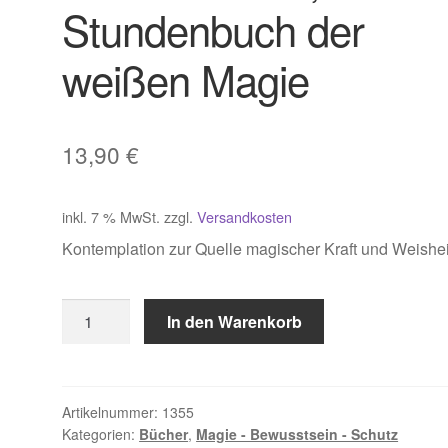
Stundenbuch der
weißen Magie
13,90
€
inkl. 7 % MwSt.
zzgl.
Versandkosten
Kontemplation zur Quelle magischer Kraft und Weishei
Mala
In den Warenkorb
Matthias,
Stundenbuch
der
weißen
Artikelnummer:
1355
Kategorien:
Bücher
,
Magie - Bewusstsein - Schutz
Magie