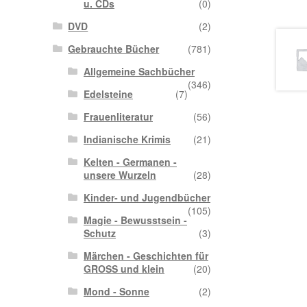
u. CDs
(0)
DVD
(2)
Gebrauchte Bücher
(781)
Allgemeine Sachbücher
(346)
Edelsteine
(7)
Frauenliteratur
(56)
Indianische Krimis
(21)
Kelten - Germanen -
unsere Wurzeln
(28)
Kinder- und Jugendbücher
(105)
Magie - Bewusstsein -
Schutz
(3)
Märchen - Geschichten für
GROSS und klein
(20)
Mond - Sonne
(2)