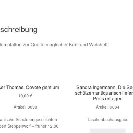
Menge
schreibung
emplation zur Quelle magischer Kraft und Weisheit
ser Thomas, Coyote geht um
Sandra Ingermann, Die Se
schützen antiquarisch liefer
10,00
€
Preis erfragen
Artikel: 3038
Artikel: 9064
ianische Schelmengeschichten
Taschenbuchausgabe
den Steppenwolf – früher 12,00