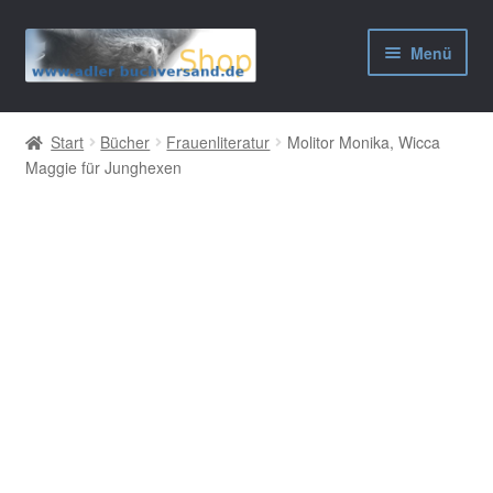
Zur
Zum
Menü
Navigation
Inhalt
springen
springen
AGB
Start
Bücher
Frauenliteratur
Molitor Monika, Wicca
Maggie für Junghexen
Widerrufsbelehrung
Datenschutzerklärung
Impressum