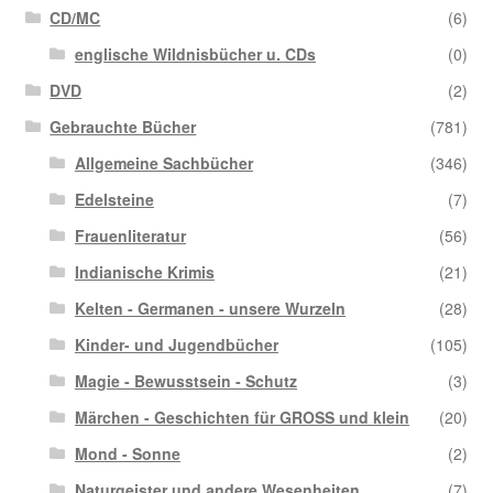
CD/MC
(6)
englische Wildnisbücher u. CDs
(0)
DVD
(2)
Gebrauchte Bücher
(781)
Allgemeine Sachbücher
(346)
Edelsteine
(7)
Frauenliteratur
(56)
Indianische Krimis
(21)
Kelten - Germanen - unsere Wurzeln
(28)
Kinder- und Jugendbücher
(105)
Magie - Bewusstsein - Schutz
(3)
Märchen - Geschichten für GROSS und klein
(20)
Mond - Sonne
(2)
Naturgeister und andere Wesenheiten
(7)