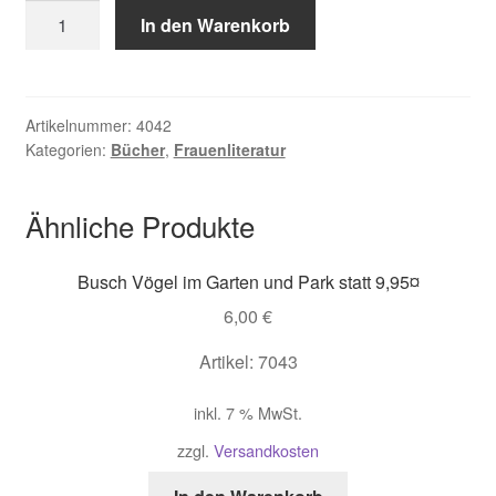
Molitor
In den Warenkorb
Monika,
Wicca
Maggie
für
Artikelnummer:
4042
Kategorien:
Bücher
,
Frauenliteratur
Junghexen
Menge
Ähnliche Produkte
Busch Vögel im Garten und Park statt 9,95¤
6,00
€
Artikel: 7043
inkl. 7 % MwSt.
zzgl.
Versandkosten