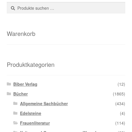
Suche
Suchen
nach:
Warenkorb
Produktkategorien
Biber Verlag
(12)
Bücher
(1865)
Allgemeine Sachbücher
(434)
Edelsteine
(4)
Frauenliteratur
(114)