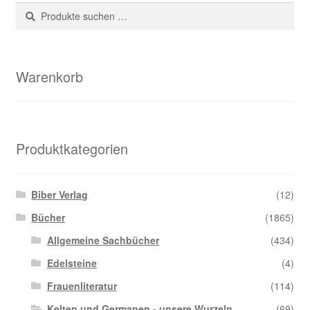
Suche
Suchen
nach:
Warenkorb
Produktkategorien
Biber Verlag
(12)
Bücher
(1865)
Allgemeine Sachbücher
(434)
Edelsteine
(4)
Frauenliteratur
(114)
Kelten und Germanen - unsere Wurzeln
(69)