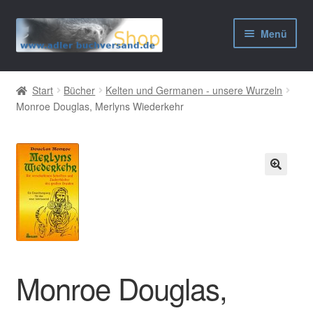
Zur
Zum
Menü
Navigation
Inhalt
springen
springen
AGB
Start
Bücher
Kelten und Germanen - unsere Wurzeln
Monroe Douglas, Merlyns Wiederkehr
Widerrufsbelehrung
Datenschutzerklärung
Impressum
🔍
Monroe Douglas,