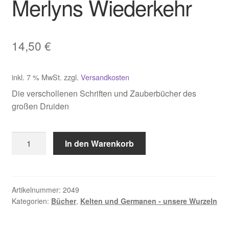
Merlyns Wiederkehr
14,50
€
inkl. 7 % MwSt.
zzgl.
Versandkosten
Die verschollenen Schriften und Zauberbücher des
großen Druiden
Monroe
In den Warenkorb
Douglas,
Merlyns
Wiederkehr
Menge
Artikelnummer:
2049
Kategorien:
Bücher
,
Kelten und Germanen - unsere Wurzeln