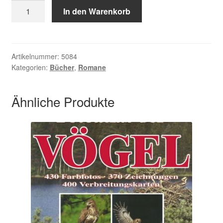
Moore,
In den Warenkorb
Blues
für
Vollmond
und
Artikelnummer:
5084
Kategorien:
Bücher
,
Romane
Kojote
Menge
Ähnliche Produkte