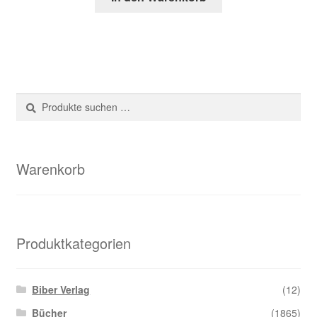
Suche
Suchen
nach:
Warenkorb
Produktkategorien
Biber Verlag
(12)
Bücher
(1865)