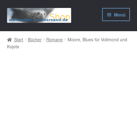
Zur
Zum
Menü
Navigation
Inhalt
springen
springen
AGB
Start
Bücher
Romane
Moore, Blues für Vollmond und
Kojote
Widerrufsbelehrung
Datenschutzerklärung
Impressum