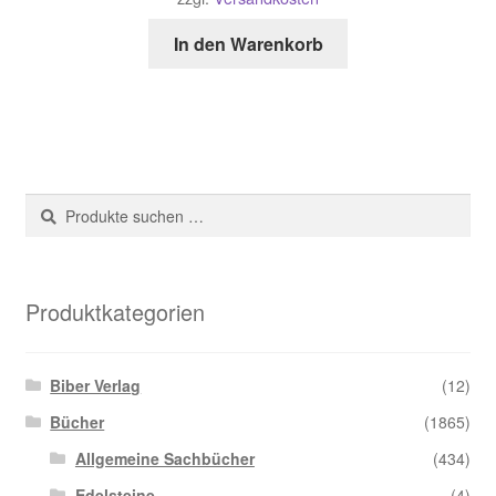
In den Warenkorb
Suche
Suchen
nach:
Produktkategorien
Biber Verlag
(12)
Bücher
(1865)
Allgemeine Sachbücher
(434)
Edelsteine
(4)