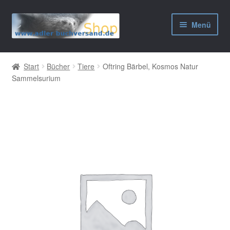
Zur
Zum
Menü
Navigation
Inhalt
springen
springen
AGB
Start
Bücher
Tiere
Oftring Bärbel, Kosmos Natur
Sammelsurium
Widerrufsbelehrung
Datenschutzerklärung
Impressum