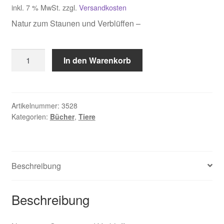
inkl. 7 % MwSt.
zzgl.
Versandkosten
Natur zum Staunen und Verblüffen –
Oftring
In den Warenkorb
Bärbel,
Kosmos
Natur
Sammelsurium
Artikelnummer:
3528
Kategorien:
Bücher
,
Tiere
Menge
Beschreibung
Beschreibung