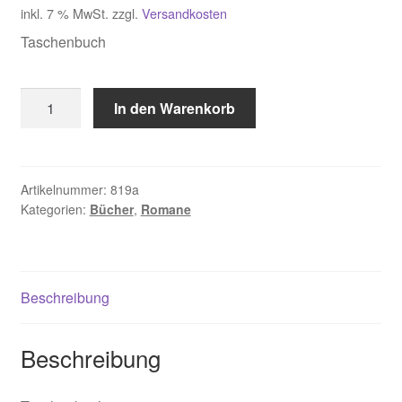
inkl. 7 % MwSt.
zzgl.
Versandkosten
Taschenbuch
Power
In den Warenkorb
Susan,
Die
Grastänzer
nur
Artikelnummer:
819a
Kategorien:
Bücher
,
Romane
noch
antiquarisch
lieferbar
Menge
Beschreibung
Beschreibung