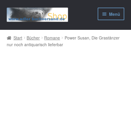
Zur
Zum
Menü
Navigation
Inhalt
springen
springen
AGB
Start
Bücher
Romane
Power Susan, Die Grastänzer
nur noch antiquarisch lieferbar
Widerrufsbelehrung
Datenschutzerklärung
Impressum