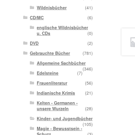
Wildnisbücher
(41)
CD/MC
(6)
englische Wildnisbücher
u. CDs
(0)
DVD
(2)
Gebrauchte Bücher
(781)
Allgemeine Sachbücher
(346)
Edelsteine
(7)
Frauenliteratur
(56)
Indianische Krimis
(21)
Kelten - Germanen -
unsere Wurzeln
(28)
Kinder- und Jugendbücher
(105)
Magie - Bewusstsein -
Schutz
(3)