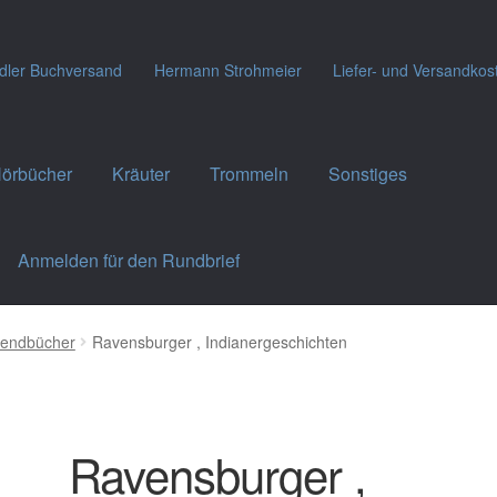
dler Buchversand
Hermann Strohmeier
Liefer- und Versandkos
örbücher
Kräuter
Trommeln
Sonstiges
Anmelden für den Rundbrief
gendbücher
Ravensburger , Indianergeschichten
Ravensburger ,