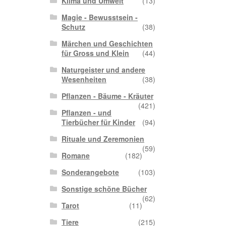
Klima und Umwelt
(13)
m
Magie - Bewusstsein -
Schutz
(38)
Märchen und Geschichten
für Gross und Klein
(44)
Naturgeister und andere
Wesenheiten
(38)
Pflanzen - Bäume - Kräuter
(421)
Pflanzen - und
Tierbücher für Kinder
(94)
Rituale und Zeremonien
(59)
Romane
(182)
Sonderangebote
(103)
Sonstige schöne Bücher
(62)
Tarot
(11)
Tiere
(215)