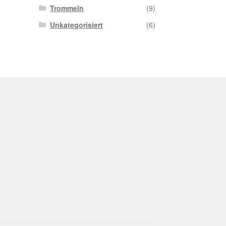
Trommeln
(9)
Unkategorisiert
(6)