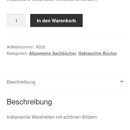
Recheis,
In den Warenkorb
Ich
höre
deine
Stimme
Artikelnummer:
A323
Kategorien:
Allgemeine Sachbücher
,
Gebrauchte Bücher
im
Wind
Menge
Beschreibung
Beschreibung
Indianische Weisheiten mit schönen Bildern