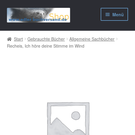
Zur
Zum
Menü
Navigation
Inhalt
springen
springen
AGB
Start
Gebrauchte Bücher
Allgemeine Sachbücher
Recheis, Ich höre deine Stimme im Wind
Widerrufsbelehrung
Datenschutzerklärung
Impressum