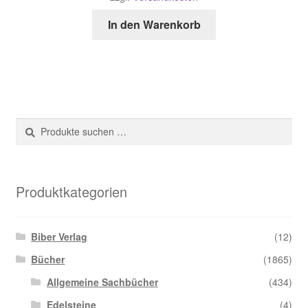
In den Warenkorb
Suche
Suchen
nach:
Produktkategorien
Biber Verlag
(12)
Bücher
(1865)
Allgemeine Sachbücher
(434)
Edelsteine
(4)