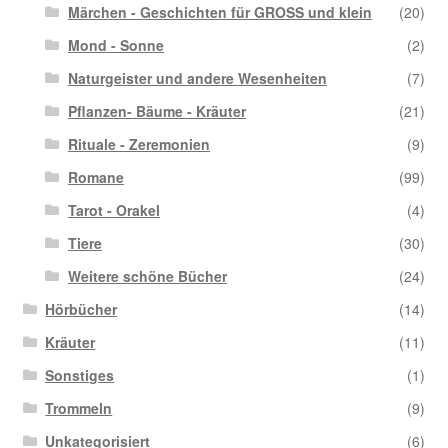
Märchen - Geschichten für GROSS und klein
(20)
Mond - Sonne
(2)
Naturgeister und andere Wesenheiten
(7)
Pflanzen- Bäume - Kräuter
(21)
Rituale - Zeremonien
(9)
Romane
(99)
Tarot - Orakel
(4)
Tiere
(30)
Weitere schöne Bücher
(24)
Hörbücher
(14)
Kräuter
(11)
Sonstiges
(1)
Trommeln
(9)
Unkategorisiert
(6)