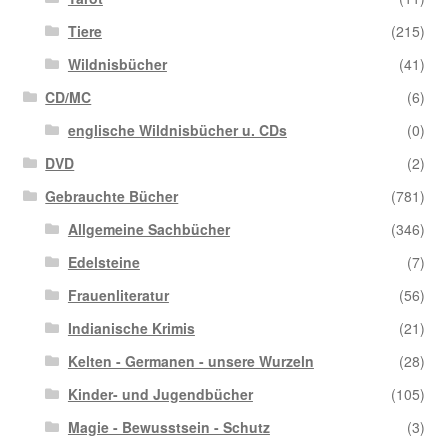
Tiere
(215)
Wildnisbücher
(41)
CD/MC
(6)
englische Wildnisbücher u. CDs
(0)
DVD
(2)
Gebrauchte Bücher
(781)
Allgemeine Sachbücher
(346)
Edelsteine
(7)
Frauenliteratur
(56)
Indianische Krimis
(21)
Kelten - Germanen - unsere Wurzeln
(28)
Kinder- und Jugendbücher
(105)
Magie - Bewusstsein - Schutz
(3)